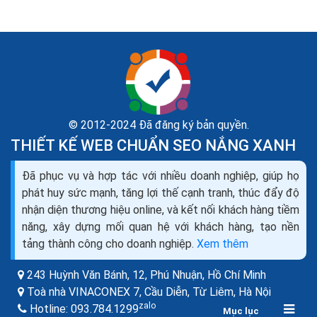
© 2012-2024 Đã đăng ký bản quyền.
THIẾT KẾ WEB CHUẨN SEO NẮNG XANH
Dịch vụ seo là gì? Tìm hiểu về dịch vụ seo web và
Đã phục vụ và hợp tác với nhiều doanh nghiệp, giúp họ
các công ty seo
phát huy sức mạnh, tăng lợi thế cạnh tranh, thúc đẩy độ
Theo như Wikipedia, SEO là tối ưu hóa công cụ tìm
nhận diện thương hiệu online, và kết nối khách hàng tiềm
kiếm (tiếng Anh: Search Engine Optimization- viết
năng, xây dựng mối quan hệ với khách hàng, tạo nền
tắt: SEO), là một tập hợp các phương pháp nhằm...
tảng thành công cho doanh nghiệp.
Xem thêm
243 Huỳnh Văn Bánh, 12, Phú Nhuận,
Hồ Chí Minh
Toà nhà VINACONEX 7, Cầu Diễn, Từ Liêm,
Hà Nội
zalo
Hotline:
093.784.1299
Mục lục