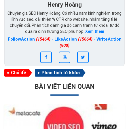
Henry Hoàng
Chuyên gia SEO Henry Hoàng. Có nhiều năm kinh nghiệm trong
lĩnh vực seo, cải thiện % CTR cho website, nhằm tăng tỉ lệ
chuyển đổi. Phân tích đánh giá độ cạnh tranh từ khóa, từ đó
đưa ra định hướng SEO phù hợp.
Xem thêm
FollowAction
(15464)
-
LikeAction
(15664)
-
WriteAction
(900)
Chủ đề
Phân tích từ khóa
BÀI VIẾT LIÊN QUAN