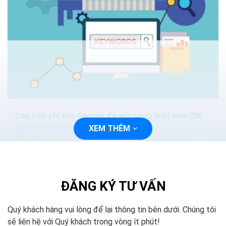
Các tiêu chí của Google để xếp hạng một web 200
tiêu chí của Google
XEM THÊM
Thuật toán tìm kiếm của Google ngày càng phức tạp
và thông minh hơn. Các phương pháp nhồi nhét từ khóa.
Hoặc mua lại các nội dung sẽ làm mất hiệu quả...
ĐĂNG KÝ TƯ VẤN
Quý khách hàng vui lòng để lại thông tin bên dưới. Chúng tôi
sẽ liên hệ với Quý khách trong vòng ít phút!