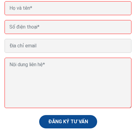
Seo (search engine optimization) là gì? Seo là gì
trong Marketing?
Nội dung là yếu tố quyết định. Có lẽ bạn đã nghe điều
này hàng trăm lần rồi khi tìm hiểu về mối quan hệ giữa
nội dung và SEO. Tạo dựng được nguồn...
ĐĂNG KÝ TƯ VẤN