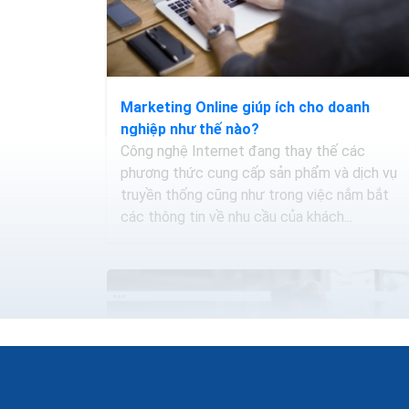
Marketing Online giúp ích cho doanh
nghiệp như thế nào?
Công nghệ Internet đang thay thế các
phương thức cung cấp sản phẩm và dịch vụ
truyền thống cũng như trong việc nắm bắt
các thông tin về nhu cầu của khách...