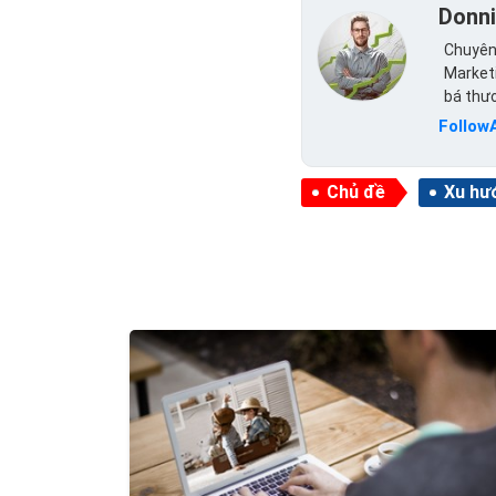
Donn
Chuyên 
Marketi
bá thư
Follow
Chủ đề
Xu hư