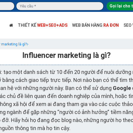
Gọi lại cho 
THIẾT KẾ
WEB+SEO+ADS
WEB BÁN HÀNG
RA ĐƠN
SEO
r marketing là gì?
Influencer marketing là gì?
: tạo một danh sách từ 10 đến 20 người để nuôi dưỡng 
ý bằng cách giao tiếp trực tiếp. Nơi nào bạn có thể tìm 
uan hệ với những người này. Bạn có thể sử dụng
Google
các chủ đề liên quan đến doanh nghiệp của mình, hoặc t
hông xã hội để xem ai đang tham gia vào các cuộc thảo 
ng ngành để gặp những “người có ảnh hưởng” tiềm năn
 đỡ. Hãy hỏi họ đang đọc blog nào, những người họ theo
guồn thông tin mà họ tin cậy.