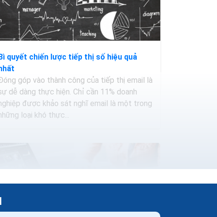
Bì quyết chiến lược tiếp thị số hiệu quả
nhất
Đóng góp vào thành công của tiếp thị email là
sự dễ dàng thực hiện. Chỉ cần 11% doanh
nghiệp được khảo sát nghĩ email là một trong
những loại khó thực...
H