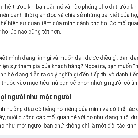
 hệ trước khi bạn cần nó và hào phóng cho đi trước khi
n nên dành thời gian đọc và chia sẻ những bài viết của h
thể hiện sự quan tâm của mình dành cho họ. Có mối quan
 họ lúc nào cũng tốt hơn.
biết mình đang làm gì và muốn đạt được điều gì. Bạn đa
hiện sự tham gia của khách hàng? Ngoài ra, bạn muốn “
n hệ đang diễn ra có ý nghĩa gì đến tiếp thị và danh tiế
 thuộc vào mục tiêu mà bạn sẽ chọn những người có ản
mọi người như một người
h hưởng đều có tiếng nói riêng của mình và có thể tác 
vậy, nuôi dưỡng các mối quan hệ với họ như đang nuôi d
họ như một người bạn chứ không chỉ là một đối tác kinh