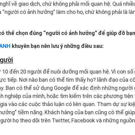
y nghĩ về giao dịch, chứ không phải mối quan hệ. Quá nhi
 “người có ảnh hưởng” làm cho họ, chứ không phải là là
.
có thể chọn đúng “người có ảnh hưởng” để giúp đỡ bạ
XANH
khuyên bạn nên lưu ý những điều sau:
người
10 đến 20 người để nuôi dưỡng mối quan hệ. Vì con số 
rực tiếp. Nơi nào bạn có thể tìm thấy họ? lãnh đạo của c
ày. Bạn có thể sử dụng Google để xác định những người 
nh nghiệp của mình, hoặc tìm kiếm trên các phương tiện
ia vào các cuộc thảo luận có liên quan. Tham dự sự ki
hưởng” tiềm năng. Khách hàng của bạn cũng có thể giúp
gười họ theo dõi trên Twitter, Facebook và những nguồn 