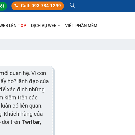
Call: 093.784.1299
tôi
 WEB LÊN
TOP
DỊCH VỤ WEB
VIẾT PHẦN MỀM
mối quan hệ. Vì con
thấy họ? lãnh đạo của
để xác định những
ìm kiếm trên các
luận có liên quan.
g. Khách hàng của
 dõi trên
Twitter
,