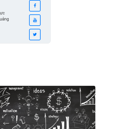
vực
quảng