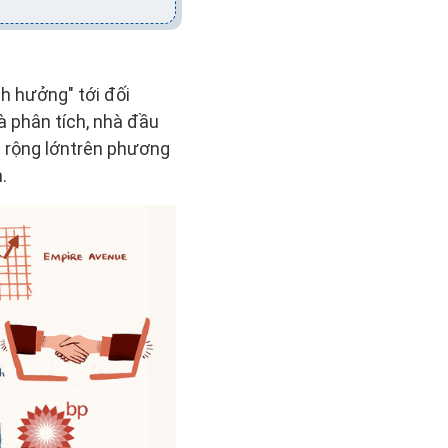
nh hưởng" tới đối
à phân tích, nhà đầu
i rộng lớntrên phương
.