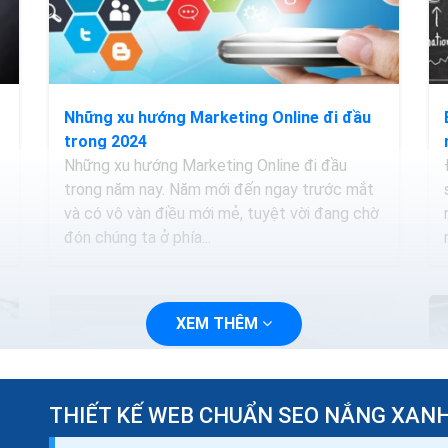
Những xu hướng Marketing Online đi đầu
trong 2024
Những xu hướng Marketing Online đi đầu
trong năm nay. Năm mới đến ngay trước mắt
và có vô vàn điều mới mẻ, tuyệt vời đang chờ
đón chúng ta ở phía...
XEM THÊM
THIẾT KẾ WEB CHUẨN SEO NẮNG XAN