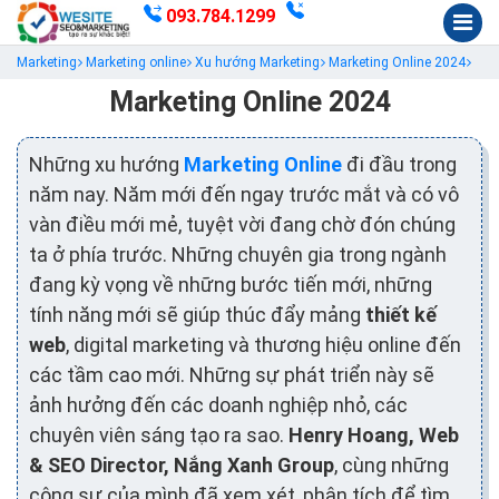
093.784.1299
Marketing
Marketing online
Xu hướng Marketing
Marketing Online 2024
Marketing Online 2024
Những xu hướng
Marketing Online
đi đầu trong
năm nay. Năm mới đến ngay trước mắt và có vô
vàn điều mới mẻ, tuyệt vời đang chờ đón chúng
ta ở phía trước. Những chuyên gia trong ngành
đang kỳ vọng về những bước tiến mới, những
tính năng mới sẽ giúp thúc đẩy mảng
thiết kế
web
, digital marketing và thương hiệu online đến
các tầm cao mới. Những sự phát triển này sẽ
ảnh hưởng đến các doanh nghiệp nhỏ, các
chuyên viên sáng tạo ra sao.
Henry Hoang, Web
& SEO Director, Nắng Xanh Group
, cùng những
cộng sự của mình đã xem xét, phân tích để tìm