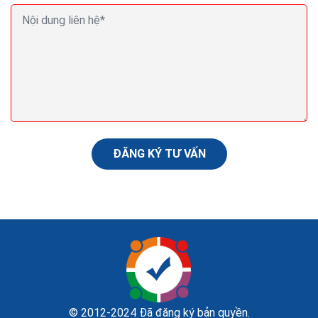
Seo marketing Seo la gì trong Marketing Seo
Digital Marketing là gì
Ai tìm hiểu về Digital Marketing chắc chắn cũng từng
nghe đến Seo. Seo là lĩnh vực quan trọng trong
Marketing Online, góp phần to lớn ảnh hưởng đến sự
thành...
ĐĂNG KÝ TƯ VẤN
© 2012-2024 Đã đăng ký bản quyền.