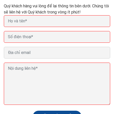
Quý khách hàng vui lòng để lại thông tin bên dưới. Chúng tôi
sẽ liên hệ với Quý khách trong vòng ít phút!
Tư vấn giải pháp marketing online cho doanh nghiệp
hiệu quả ít chi phí
Marketing nói chung và marketing online nói riêng thật
sự khó nếu bạn không có một chiến lược và một kế
hoạch marketing phù hợp. Trên thực tế, mọi doanh...