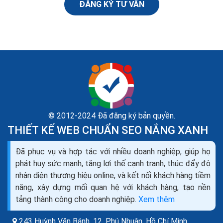
ĐĂNG KÝ TƯ VẤN
© 2012-2024 Đã đăng ký bản quyền.
THIẾT KẾ WEB CHUẨN SEO NẮNG XANH
Làm thế nào marketing doanh nghiệp nhỏ? Giải
Đã phục vụ và hợp tác với nhiều doanh nghiệp, giúp họ
pháp marketing cho doanh nghiệp
phát huy sức mạnh, tăng lợi thế cạnh tranh, thúc đẩy độ
Làm thế nào marketing doanh nghiệp nhỏ? Hãy bắt
nhận diện thương hiệu online, và kết nối khách hàng tiềm
chước cách của Hollywood.. Một trong những thách
năng, xây dựng mối quan hệ với khách hàng, tạo nền
thức phổ biến với mọi doanh nghiệp nhỏ, các start up,
tảng thành công cho doanh nghiệp.
Xem thêm
các doanh...
243 Huỳnh Văn Bánh, 12, Phú Nhuận,
Hồ Chí Minh