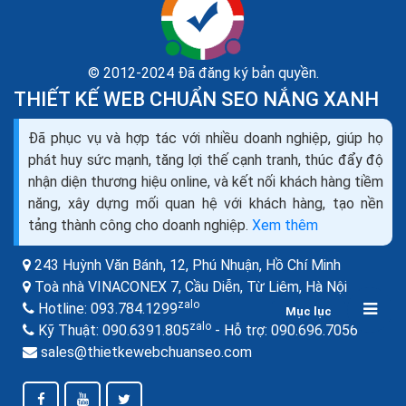
© 2012-2024 Đã đăng ký bản quyền.
THIẾT KẾ WEB CHUẨN SEO NẮNG XANH
Cách bán hàng thiết bị vệ sinh online của hàng hiệu
Đã phục vụ và hợp tác với nhiều doanh nghiệp, giúp họ
quả ra đơn
phát huy sức mạnh, tăng lợi thế cạnh tranh, thúc đẩy độ
Kinh doanh thiết bị vệ sinh chưa bao giờ hết nóng, thậm
nhận diện thương hiệu online, và kết nối khách hàng tiềm
trí nó còn là cơn sốt mỗi khi hè đến. Trên thị trường
năng, xây dựng mối quan hệ với khách hàng, tạo nền
thiết bị vệ sinh tại Việt Nam cùng...
tảng thành công cho doanh nghiệp.
Xem thêm
243 Huỳnh Văn Bánh, 12, Phú Nhuận,
Hồ Chí Minh
Toà nhà VINACONEX 7, Cầu Diễn, Từ Liêm,
Hà Nội
zalo
Hotline:
093.784.1299
Mục lục
zalo
zalo
Kỹ Thuật:
090.6391.805
- Hỗ trợ:
090.696.7056
sales@thietkewebchuanseo.com