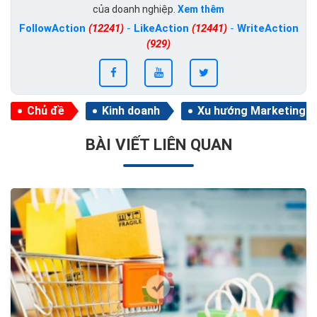
của doanh nghiệp.
Xem thêm
FollowAction
(12241)
-
LikeAction
(12441)
-
WriteAction
(929)
Chủ đề
Kinh doanh
Xu hướng Marketing
BÀI VIẾT LIÊN QUAN