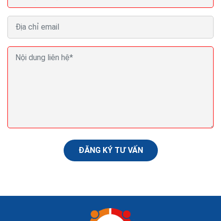
100 ý tưởng kinh doanh mới lạ ý tưởng khởi nghiệp ý
tưởng làm giàu
Nếu bạn muốn làm chủ cuộc sống của mình, muốn tự do
về tài chính thông qua việc khởi nghiệp với những dự án
kinh doanh nhỏ và sẽ phát triển mạnh trong...
ĐĂNG KÝ TƯ VẤN