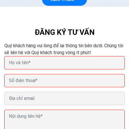
Việc tải các video trên YouTube về không hề dễ dàng,
tuy nhiên bạn có thể nhúng các video vào website bằng
việc sử dụng thẻ iframe để liên kết với trình chơi video
của YouTube.
ĐĂNG KÝ TƯ VẤN
Quý khách hàng vui lòng để lại thông tin bên dưới. Chúng tôi
sẽ liên hệ với Quý khách trong vòng ít phút!
Thiết kế video quảng cáo sản phẩm làm video