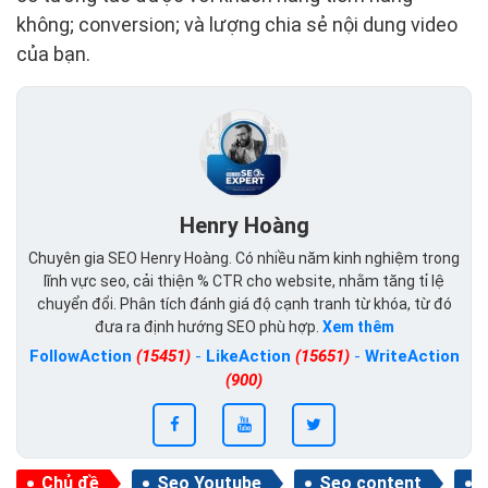
không; conversion; và lượng chia sẻ nội dung video
của bạn.
Henry Hoàng
Chuyên gia SEO Henry Hoàng. Có nhiều năm kinh nghiệm trong
lĩnh vực seo, cải thiện % CTR cho website, nhằm tăng tỉ lệ
chuyển đổi. Phân tích đánh giá độ cạnh tranh từ khóa, từ đó
đưa ra định hướng SEO phù hợp.
Xem thêm
FollowAction
(15451)
-
LikeAction
(15651)
-
WriteAction
(900)
Chủ đề
Seo Youtube
Seo content
T