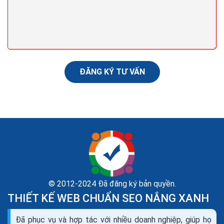
quảng cáo sản phẩm
Chương trình truyền hình dài tập có thể gây nghiện vì
khi kết thúc mỗi tập nó lại khiến khán giả muốn xem tiếp
để biết được diễn biến của câu...
ĐĂNG KÝ TƯ VẤN
© 2012-2024 Đã đăng ký bản quyền.
THIẾT KẾ WEB CHUẨN SEO NẮNG XANH
Đã phục vụ và hợp tác với nhiều doanh nghiệp, giúp họ