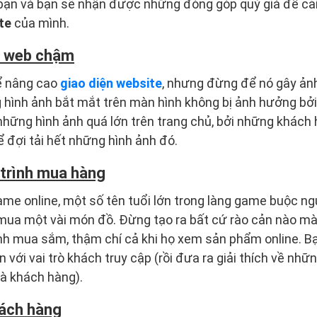
ạn và bạn sẽ nhận được những đóng góp quý giá để cải 
ite
của mình.
g web chậm
hể nâng cao
giao diện website
, nhưng đừng để nó gây ản
 hình ảnh bắt mắt trên màn hình không bị ảnh hưởng bở
những hình ảnh quá lớn trên trang chủ, bởi những khách
 đợi tải hết những hình ảnh đó.
 trình mua hàng
me online, một số tên tuổi lớn trong làng game buộc ngư
 mua một vài món đồ. Đừng tạo ra bất cứ rào cản nào m
ình mua sắm, thậm chí cả khi họ xem sản phẩm online. B
với vai trò khách truy cập (rồi đưa ra giải thích về những
là khách hàng).
hách hàng