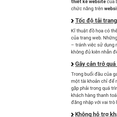
thiết kế website
của b
chức năng trên
webs
Tốc độ tải tran
Kĩ thuật đồ họa có t
của trang web. Những
– tránh việc sử dụng 
không đủ kiên nhẫn để
Gây cản trở quá
Trong buổi đầu của ga
một tài khoản chỉ để
gặp phải trong quá tr
khách hàng thanh toán 
đăng nhập với vai trò 
Không hỗ trợ k