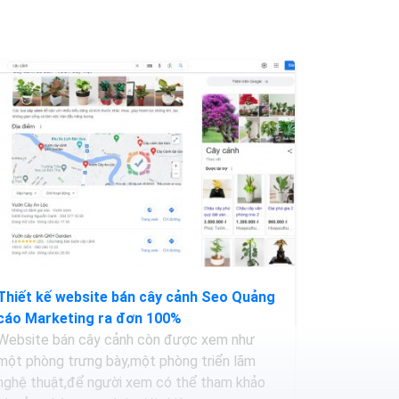
Thiết kế website bán cây cảnh Seo Quảng
cáo Marketing ra đơn 100%
Website bán cây cảnh còn được xem như
một phòng trưng bày,một phòng triển lãm
nghệ thuật,để người xem có thể tham khảo