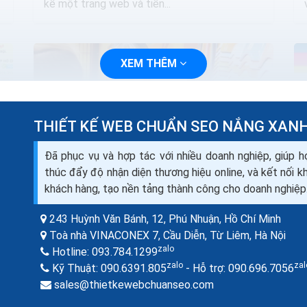
kế một trang web và tiến...
XEM THÊM
THIẾT KẾ WEB CHUẨN SEO NẮNG XAN
Đã phục vụ và hợp tác với nhiều doanh nghiệp, giúp h
thúc đẩy độ nhận diện thương hiệu online, và kết nối 
khách hàng, tạo nền tảng thành công cho doanh nghiệp
243 Huỳnh Văn Bánh, 12, Phú Nhuận,
Hồ Chí Minh
Thiết kế website shop bán đồ thú cưng
Toà nhà VINACONEX 7, Cầu Diễn, Từ Liêm,
Hà Nội
seo quảng cáo ra đơn 100%
zalo
Hotline:
093.784.1299
Một website chính là cách quảng bá phù hợp
zalo
zal
Kỹ Thuật:
090.6391.805
- Hỗ trợ:
090.696.7056
nhất trong thời đại công nghệ. Nó hướng trực
sales@thietkewebchuanseo.com
diện đến đối tượng khách hàng mục tiêu của