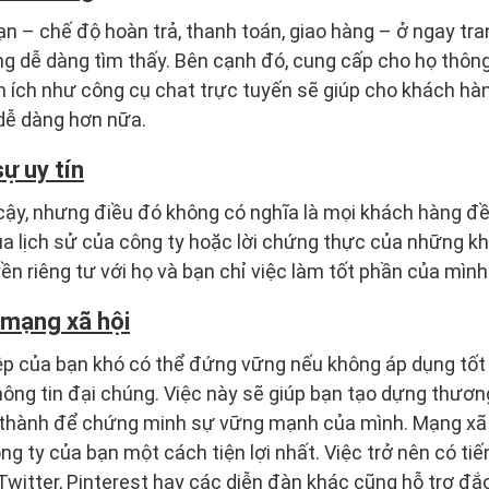
n – chế độ hoàn trả, thanh toán, giao hàng – ở ngay tra
 dễ dàng tìm thấy. Bên cạnh đó, cung cấp cho họ thông t
n ích như công cụ chat trực tuyến sẽ giúp cho khách hàn
dễ dàng hơn nữa.
ự uy tín
cậy, nhưng điều đó không có nghĩa là mọi khách hàng đề
ua lịch sử của công ty hoặc lời chứng thực của những k
 riêng tư với họ và bạn chỉ việc làm tốt phần của mình 
 mạng xã hội
ệp của bạn khó có thể đứng vững nếu không áp dụng tốt 
ông tin đại chúng. Việc này sẽ giúp bạn tạo dựng thươn
thành để chứng minh sự vững mạnh của mình. Mạng xã 
ng ty của bạn một cách tiện lợi nhất. Việc trở nên có t
Twitter, Pinterest hay các diễn đàn khác cũng hỗ trợ đắc