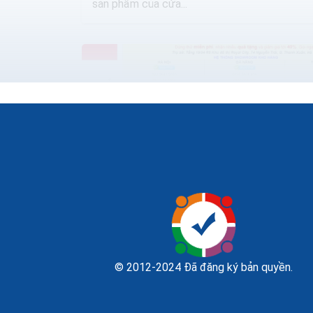
sản phẩm của cửa...
Thiết kế website bán máy đếm tiền seo
quảng cáo marketing ra đơn 100%
Bạn đang cần tìm hiểu về thiết kế web bán
© 2012-2024 Đã đăng ký bản quyền.
máy đếm tiền như thế nào cho chuyên
nghiệp, để mang lại hiệu quả kinh doanh cao