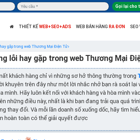
Gọi lại cho 
THIẾT KẾ
WEB+SEO+ADS
WEB BÁN HÀNG
RA ĐƠN
SEO
 hay gặp trong web Thương Mại Điện Tử
g lỗi hay gặp trong web Thương Mại Đi
mất khách hàng chỉ vì những sơ hở thông thường trong
ời khuyên trên đây như một lời nhắc nhở bạn rà soát lại 
a mình. Hãy luôn kết nối với khách hàng và hòa mình v
ên những điều này, nhất là khi bạn đang trải qua quá trì
ng thay đổi. Và mỗi lần doanh số xuống dốc, hãy tìm hiể
 hoàn toàn có thể giải quyết được