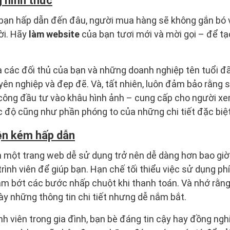
 hình thức
bạn hấp dẫn đến đâu, người mua hàng sẽ không gắn bó 
ời. Hãy
làm website
của bạn tươi mới và mời gọi – để t
 các đối thủ của bạn và những doanh nghiệp tên tuổi đã
ên nghiệp và đẹp đẽ. Và, tất nhiên, luôn đảm bảo rằng
 công đầu tư vào khâu hình ảnh – cung cấp cho người x
 độ cũng như phần phóng to của những chi tiết đặc biệt
iện kém hấp dẫn
n một trang web dễ sử dụng trở nên dễ dàng hơn bao giờ
rình viên để giúp bạn. Hạn chế tối thiểu việc sử dụng phí
ảm bớt các bước nhấp chuột khi thanh toán. Và nhớ rằng 
ày những thông tin chi tiết nhưng dễ nắm bắt.
h viên trong gia đình, bạn bè đáng tin cậy hay đồng ngh