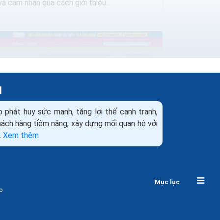
và cảm nhận qua cách giới thiệu...
H
ọ phát huy sức mạnh, tăng lợi thế cạnh tranh,
khách hàng tiềm năng, xây dựng mối quan hệ với
.
Xem thêm
Thiết kế web bán máy lạnh điều hòa
Marketing+Seo+Quảng cáo ra đơn
Mục lục
Như các bạn thấy điện tử điện lạnh hiện được
o
coi là ngành công nghiệp mũi nhọn trong cơ
cấu kinh tế của nước ta. Để thúc đẩy kinh