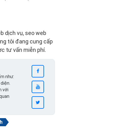
b dịch vụ, seo web
úng tôi đang cung cấp
ợc tư vấn miễn phí.
ẩm như:
 diện.
n với
 quan
h