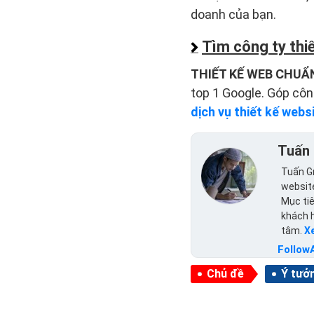
doanh của bạn.
Tìm công ty thiế
THIẾT KẾ WEB CHUẨ
top 1 Google. Góp côn
dịch vụ thiết kế webs
Tuấn 
Tuấn Gr
website
Mục tiê
khách 
tâm.
X
Follow
Chủ đề
Ý tưởn