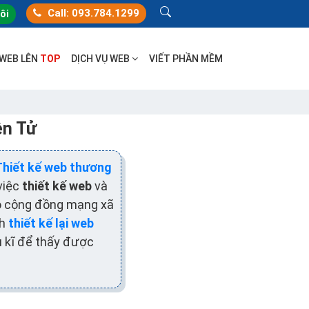
Call: 093.784.1299
tôi
 WEB LÊN
TOP
DỊCH VỤ WEB
VIẾT PHẦN MỀM
ện Tử
Thiết kế web thương
việc
thiết kế web
và
ào cộng đồng mạng xã
nh
thiết kế lại web
u kĩ để thấy được