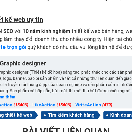
t kế web uy tín
N SEO
với
10 năm kinh nghiệm
thiết kế web bán hàng, we
g làm thay đổi doanh thu cho nhiều công ty. Hiện tại ch
ite trọn gói
quý khách có nhu cầu vui lòng liên hệ để đư
Graphic designer
aphic designer (Thiết kế đồ họa) sáng tạo, phác thảo cho các sản ph
, logo, banner, bao bì sản phẩm và tất cả những thứ liên quan đến giao
u là truyền tải thông điệp của doanh nghiệp và sản phẩm của mình đế
hàng. Sản phẩm có hấp dẫn, bắt mắt thì mới thu hút được nhiều người
em thêm
Action
(15406)
-
LikeAction
(15606)
-
WriteAction
(479)
g thiết kế web
Tìm kiếm khách hàng
Kinh doan
BÀI VIẾT LIÊN QUAN