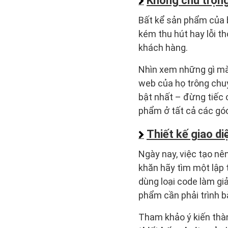
Không chú trọng
Bất kể sản phẩm của 
kém thu hút hay lỗi th
khách hàng.
Nhìn xem những gì mà
web của họ trông chuy
bật nhất – đừng tiếc
phẩm ở tất cả các góc
Thiết kế giao d
Ngày nay, việc tạo nê
khăn hãy tìm một lập t
dùng loại code làm gi
phẩm cần phải trình b
Tham khảo ý kiến thàn