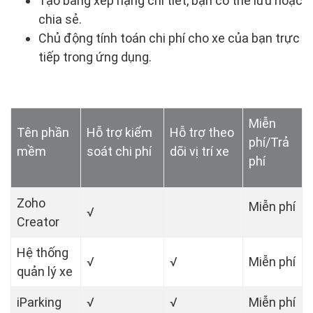
Tạo bảng xếp hạng chi tiết, bạn có thể lưu hoặc
chia sẻ.
Chủ động tính toán chi phí cho xe của bạn trực
tiếp trong ứng dụng.
Miễn
Tên phần
Hỗ trợ kiểm
Hỗ trợ theo
phí/Trả
mềm
soát chi phí
dõi vị trí xe
phí
Zoho
Miễn phí
√
Creator
Hệ thống
√
√
Miễn phí
quản lý xe
iParking
√
√
Miễn phí