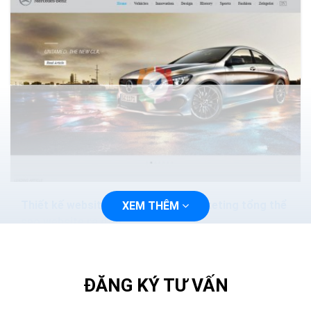
Thiết kế website bán hàng ô tô marketing tổng thể
XEM THÊM
seo website ra đơn
Là một doanh nghiệp kinh doanh mua bán xe ô tô, muốn
thành công bạn phải nắm bắt nhu cầu và điều phối
thông tin cho khách hàng. Khi khách hàng có nhu cầu
ĐĂNG KÝ TƯ VẤN
thì...