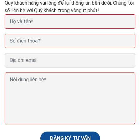
Quý khách hàng vui lòng để lại thông tin bên dưới. Chúng tôi
sẽ liên hệ với Quý khách trong vòng ít phút!
Thiết kế website bán phụ tùng ô tô đồ chơi xe hơi
marketing seo ra đơn
Do ô tô, xe máy là những loại có giá trị lớn vì thế người
dùng luôn mong muốn sử dụng những sản phẩm chất
lượng tốt, có thương hiệu cho xe của...
ĐĂNG KÝ TƯ VẤN