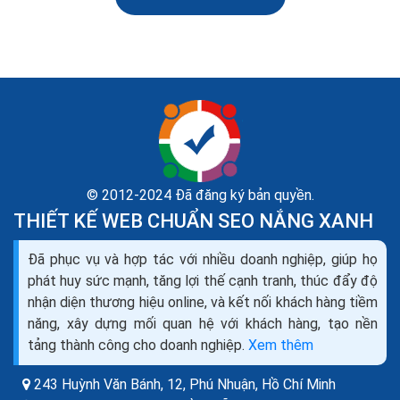
BÀI VIẾT LIÊN QUAN
© 2012-2024 Đã đăng ký bản quyền.
THIẾT KẾ WEB CHUẨN SEO NẮNG XANH
Đã phục vụ và hợp tác với nhiều doanh nghiệp, giúp họ
phát huy sức mạnh, tăng lợi thế cạnh tranh, thúc đẩy độ
nhận diện thương hiệu online, và kết nối khách hàng tiềm
năng, xây dựng mối quan hệ với khách hàng, tạo nền
tảng thành công cho doanh nghiệp.
Xem thêm
Danh sách phần mềm quản lý trung tâm đào tạo
243 Huỳnh Văn Bánh, 12, Phú Nhuận,
Hồ Chí Minh
dạy thêm dậy nghề