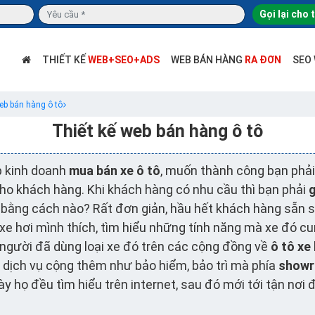
Gọi lại cho 
THIẾT KẾ
WEB+SEO+ADS
WEB BÁN HÀNG
RA ĐƠN
SEO
eb bán hàng ô tô
Thiết kế web bán hàng ô tô
p kinh doanh
mua bán xe ô tô
, muốn thành công bạn phả
cho khách hàng. Khi khách hàng có nhu cầu thì bạn phải
g
ệu bằng cách nào? Rất đơn giản, hầu hết khách hàng sẵn s
xe hơi mình thích, tìm hiểu những tính năng mà xe đó cu
người đã dùng loại xe đó trên các cộng đồng về
ô tô xe 
 dịch vụ cộng thêm như bảo hiểm, bảo trì mà phía
show
y họ đều tìm hiểu trên internet, sau đó mới tới tận nơi 