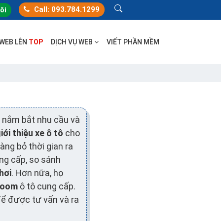
Call: 093.784.1299
tôi
 WEB LÊN
TOP
DỊCH VỤ WEB
VIẾT PHẦN MỀM
i nắm bắt nhu cầu và
iới thiệu xe ô tô
cho
àng bỏ thời gian ra
ng cấp, so sánh
hơi
. Hơn nữa, họ
room
ô tô cung cấp.
để được tư vấn và ra