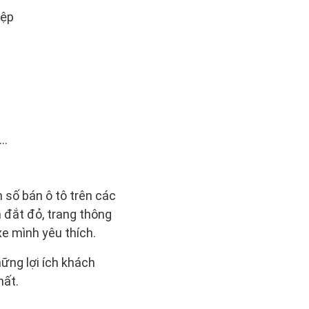
iệp
..
 số bán ô tô trên các
 đắt đỏ, trang thông
e mình yêu thích.
hững lợi ích khách
hất.