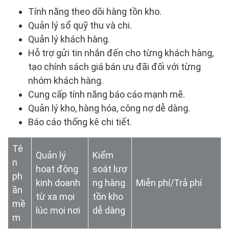
Tính năng theo dõi hàng tồn kho.
Quản lý sổ quỹ thu và chi.
Quản lý khách hàng.
Hỗ trợ gửi tin nhắn đến cho từng khách hàng,
tạo chính sách giá bán ưu đãi đối với từng
nhóm khách hàng.
Cung cấp tính năng báo cáo mạnh mẽ.
Quản lý kho, hàng hóa, công nợ dễ dàng.
Báo cáo thống kê chi tiết.
Tê
Quản lý
Kiểm
n
hoạt động
soát lượ
ph
kinh doanh
ng hàng
Miễn phí/Trả phí
ần
từ xa mọi
tồn kho
mề
lúc mọi nơi
dễ dàng
m