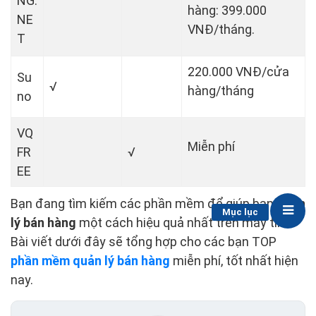
NG.
hàng: 399.000
NE
VNĐ/tháng.
T
220.000 VNĐ/cửa
Su
√
hàng/tháng
no
VQ
Miễn phí
FR
√
EE
Bạn đang tìm kiếm các phần mềm để giúp bạn
quản
Mục lục
lý bán hàng
một cách hiệu quả nhất trên máy tính.
Bài viết dưới đây sẽ tổng hợp cho các bạn TOP
phần mềm quản lý bán hàng
miễn phí, tốt nhất hiện
nay.