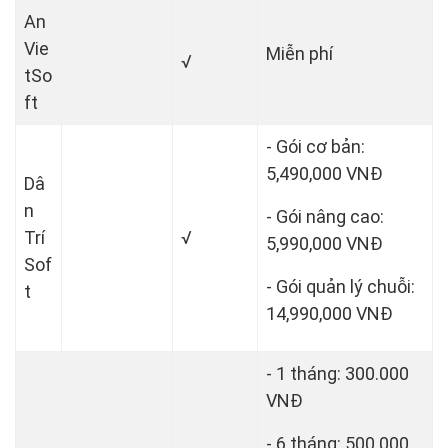
An
Vie
Miễn phí
√
tSo
ft
- Gói cơ bản:
5,490,000 VNĐ
Dâ
n
- Gói nâng cao:
Trí
√
5,990,000 VNĐ
Sof
- Gói quản lý chuỗi:
t
14,990,000 VNĐ
- 1 tháng: 300.000
VNĐ
- 6 tháng: 500.000