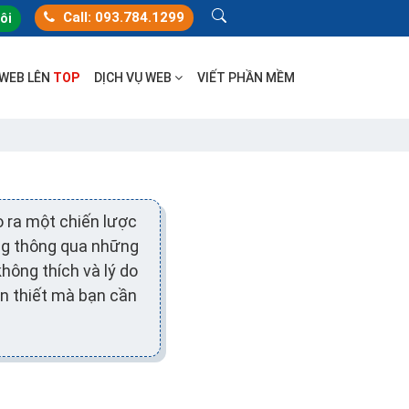
Call: 093.784.1299
tôi
 WEB LÊN
TOP
DỊCH VỤ WEB
VIẾT PHẦN MỀM
o ra một chiến lược
àng thông qua những
hông thích và lý do
ần thiết mà bạn cần