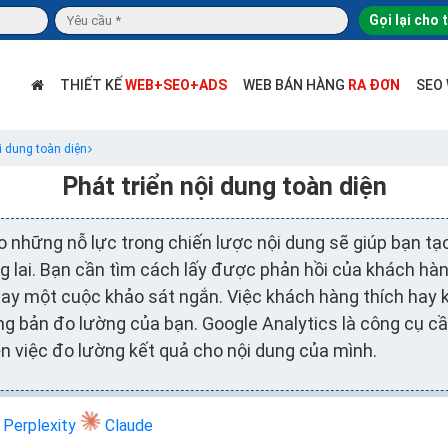
Gọi lại cho 
THIẾT KẾ
WEB+SEO+ADS
WEB BÁN HÀNG
RA ĐƠN
SEO
i dung toàn diện
Phát triển nội dung toàn diện
 những nỗ lực trong chiến lược nội dung sẽ giúp bạn tạ
g lai. Bạn cần tìm cách lấy được phản hồi của khách h
ay một cuộc khảo sát ngắn. Việc khách hàng thích hay k
ng bản đo lường của bạn. Google Analytics là công cụ c
ện việc đo lường kết quả cho nội dung của mình.
Perplexity
Claude