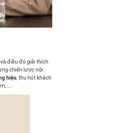
à điều đó giải thích
dựng chiến lược nội
ng hiệu
, thu hút khách
m, ….