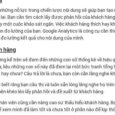
ả
những nỗ lực trong chiến lược nội dung sẽ giúp bạn tạo 
 lai. Bạn cần tìm cách lấy được phản hồi của khách hàn
 một cuộc khảo sát ngắn. Việc khách hàng thích hay khô
n đo lường của bạn. Google Analytics là công cụ cần th
c đo lường kết quả cho nội dung của mình.
h hàng
ng kể trên sẽ đem đến những con số thống kê về hiệu q
là, liệu những con số này đã đem lại một bức tranh tổng
 hay chưa? Câu trả lời là chưa, bạn còn cần lắng nghe 
iết rằng bạn cầu thị và luôn sẵn lòng lắng nghe họ trê
ên khéo léo lấy phản hồi và đề xuất từ khách hàng.
hân viên cũng cần nâng cao sự thấu hiểu khách hàng. B
 xem mình đã làm tốt và chưa tốt ở phần nào để kịp thời