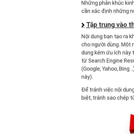
Những phân khúc kinh 
cần xác định những n
Tập trung vào t
Nội dung bạn tạo ra kh
cho người dùng. Một n
dung kém ứu ích này t
từ Search Engine Res
(Google, Yahoo, Bing .
này).
Để tránh việc nội dung
biệt, tránh sao chép t