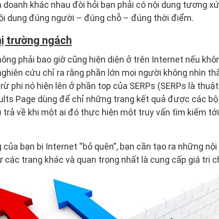
doanh khác nhau đòi hỏi bạn phải có nội dung tương xứn
ội dung đúng người – đúng chỗ – đúng thời điểm.
hị trường ngách
ông phải bao giờ cũng hiện diện ở trên Internet nếu khôn
ghiên cứu chỉ ra rằng phần lớn mọi người không nhìn t
rừ phi nó hiện lên ở phần top của SERPs (SERPs là thuật
ults Page dùng để chỉ những trang kết quả được các bộ
.) trả về khi một ai đó thực hiện một truy vấn tìm kiếm t
 của bạn bị Internet “bỏ quên”, bạn cần tạo ra những nội
ừ các trang khác và quan trọng nhất là cung cấp giá trị 