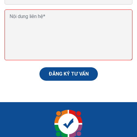
Seo (search engine optimization) là gì? Seo là gì
trong Marketing?
Nội dung là yếu tố quyết định. Có lẽ bạn đã nghe điều
này hàng trăm lần rồi khi tìm hiểu về mối quan hệ giữa
nội dung và SEO. Tạo dựng được nguồn...
ĐĂNG KÝ TƯ VẤN