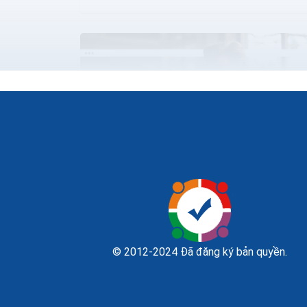
Marketing cho hoạt động kinh doanh trực
tuyến hiệu quả
Trong trường hợp bạn đầu tư tất cả tiền bạc
© 2012-2024 Đã đăng ký bản quyền.
vào quảng cáo và sau đó đã có hàng trăm
người ghé thăm website, trung bình có 7/10
người sẽ không bao giờ...