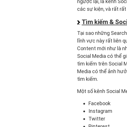
ngược lại, là kênh So
các sự kiện, và rất rấ
Tìm kiếm & Soci
Tại sao những Search 
lĩnh vực này rất liên 
Content mới như là n
Social Media có thể gi
tìm kiếm trên Social 
Media có thể ảnh hưởn
tìm kiếm.
Một số kênh Social M
Facebook
Instagram
Twitter
Pinterest