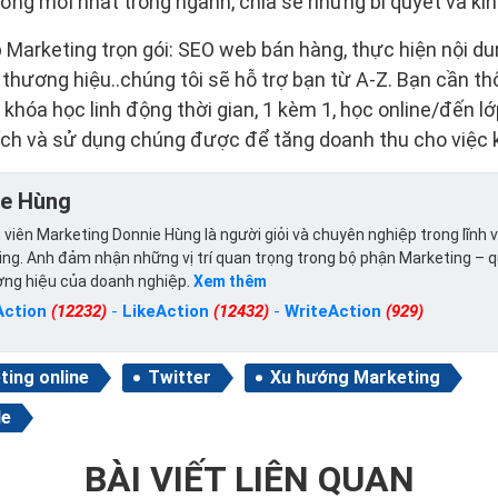
ng mới nhất trong ngành, chia sẻ những bí quyết và ki
 Marketing trọn gói: SEO web bán hàng, thực hiện nội d
thương hiệu..chúng tôi sẽ hỗ trợ bạn từ A-Z. Bạn cần thô
 khóa học linh động thời gian, 1 kèm 1, học online/đến l
ích và sử dụng chúng được để tăng doanh thu cho việc 
ie Hùng
viên Marketing Donnie Hùng là người giỏi và chuyên nghiệp trong lĩnh 
ng. Anh đảm nhận những vị trí quan trọng trong bộ phận Marketing – 
ơng hiệu của doanh nghiệp.
Xem thêm
Action
(12232)
-
LikeAction
(12432)
-
WriteAction
(929)
ting online
Twitter
Xu hướng Marketing
le
BÀI VIẾT LIÊN QUAN