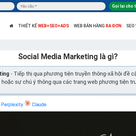
Gọi lại cho 
THIẾT KẾ
WEB+SEO+ADS
WEB BÁN HÀNG
RA ĐƠN
SEO
Social Media Marketing là gì?
ting
- Tiếp thị qua phương tiện truyền thông-xã hội đề c
 hoặc sự chú ý thông qua các trang web phương tiện tru
Perplexity
Claude