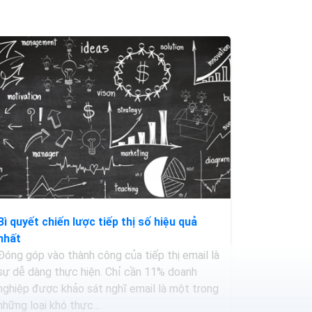
Bì quyết chiến lược tiếp thị số hiệu quả
nhất
Đóng góp vào thành công của tiếp thị email là
sự dễ dàng thực hiện. Chỉ cần 11% doanh
nghiệp được khảo sát nghĩ email là một trong
những loại khó thực...