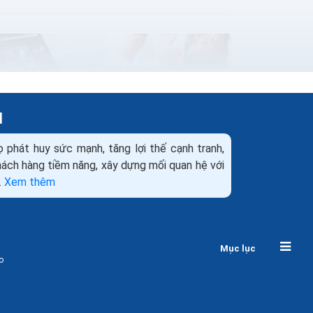
H
ọ phát huy sức mạnh, tăng lợi thế cạnh tranh,
khách hàng tiềm năng, xây dựng mối quan hệ với
.
Xem thêm
9 sai lầm cơ bản trong marketing online
bạn nên biết
Mục lục
Các nhà tiếp thị ví von nếu không hiểu khách
o
hàng thì tiền đổ vào quảng cáo giống như
đang dành để làm từ thiện. Việc hiểu rõ sản
phẩm và dịch vụ...