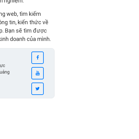
nh nghiệm.
ung web, tìm kiếm
ng tin, kiến thức về
ớp. Bạn sẽ tìm được
kinh doanh của mình.
vực
quảng