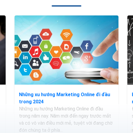
Những xu hướng Marketing Online đi đầu
trong 2024
Những xu hướng Marketing Online đi đầu
trong năm nay. Năm mới đến ngay trước mắt
và có vô vàn điều mới mẻ, tuyệt vời đang chờ
đón chúng ta ở phía...