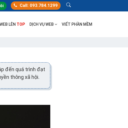
Call: 093.784.1299
tôi
 WEB LÊN
TOP
DỊCH VỤ WEB
VIẾT PHẦN MỀM
ập đến quá trình đạt
yền thông xã hội.