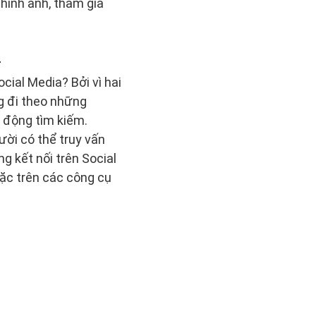
 hình ảnh, tham gia
?
ial Media? Bởi vì hai
ng đi theo những
 động tìm kiếm.
gười có thể truy vấn
g kết nối trên Social
oặc trên các công cụ