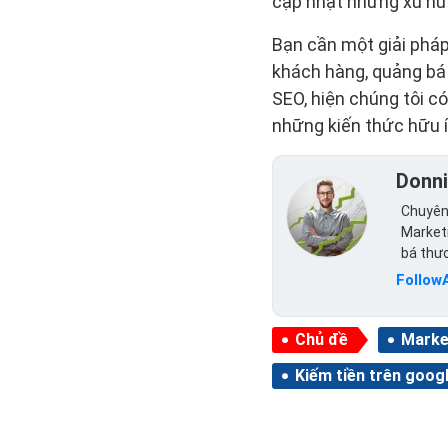
cập nhật những xu hướ
Bạn cần một giải pháp
khách hàng, quảng bá 
SEO, hiện chúng tôi có
những kiến thức hữu 
Donn
Chuyên 
Marketi
bá thư
Follow
Chủ đề
Marke
Kiếm tiền trên goog