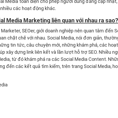
cial Media toàn diện cho phép người dùng đăng cập nhật,
t nhiều các hoạt động khác.
al Media Marketing liên quan với nhau ra sao
Marketer, SEOer, giới doanh nghiệp nên quan tâm đến Soc
quan chặt chẽ với nhau. Social Media, nói đơn giản, thườ
hững tin tức, câu chuyện mới, những khám phá, các hoạt
úp xây dựng link liên kết và lần lượt hỗ trợ SEO. Nhiều n
Media, từ đó khám phá ra các Social Media Content. Nhữn
g đến các kết quả tìm kiếm, trên trang Social Media, h
edia