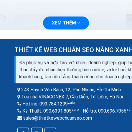
XEM THÊM
THIẾT KẾ WEB CHUẨN SEO NẮNG XAN
Đã phục vụ và hợp tác với nhiều doanh nghiệp, giúp h
thúc đẩy độ nhận diện thương hiệu online, và kết nối 
khách hàng, tạo nền tảng thành công cho doanh nghiệp
243 Huỳnh Văn Bánh, 12, Phú Nhuận,
Hồ Chí Minh
Làm sao để chiến dịch Marketing online
Toà nhà VINACONEX 7, Cầu Diễn, Từ Liêm,
Hà Nội
thành công hiệu quả nhất
zalo
Hotline:
093.784.1299
Những lời khuyên về marketing trực
zalo
zal
Kỹ Thuật:
090.6391.805
- Hỗ trợ:
090.696.7056
tuyến này sẽ phần nào giúp ích cho công việc
sales@thietkewebchuanseo.com
kinh doanh của bạn. Ngoài ra, bạn luôn có thể
chuyển sang tài trợ...