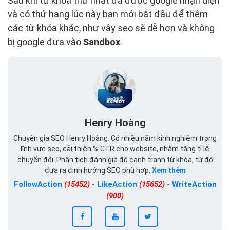
Sau khi từ khóa thừ nhất đã được google nhận diện
và có thứ hạng lúc này bạn mới bắt đầu để thêm
các từ khóa khác, như vậy seo sẽ dễ hơn và không
bị google đưa vào
Sandbox
.
Henry Hoàng
Chuyên gia SEO Henry Hoàng. Có nhiều năm kinh nghiệm trong
lĩnh vực seo, cải thiện % CTR cho website, nhằm tăng tỉ lệ
chuyển đổi. Phân tích đánh giá độ cạnh tranh từ khóa, từ đó
đưa ra định hướng SEO phù hợp.
Xem thêm
FollowAction
(15452)
-
LikeAction
(15652)
-
WriteAction
(900)