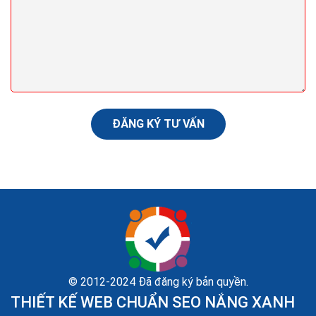
Seo (search engine optimization) là gì? Seo là gì
trong Marketing?
Nội dung là yếu tố quyết định. Có lẽ bạn đã nghe điều
này hàng trăm lần rồi khi tìm hiểu về mối quan hệ giữa
nội dung và SEO. Tạo dựng được nguồn...
ĐĂNG KÝ TƯ VẤN
© 2012-2024 Đã đăng ký bản quyền.
THIẾT KẾ WEB CHUẨN SEO NẮNG XANH