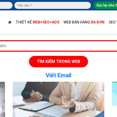
Gọi lại cho 
THIẾT KẾ
WEB+SEO+ADS
WEB BÁN HÀNG
RA ĐƠN
SEO
TÌM KIẾM TRONG WEB
Viết Email