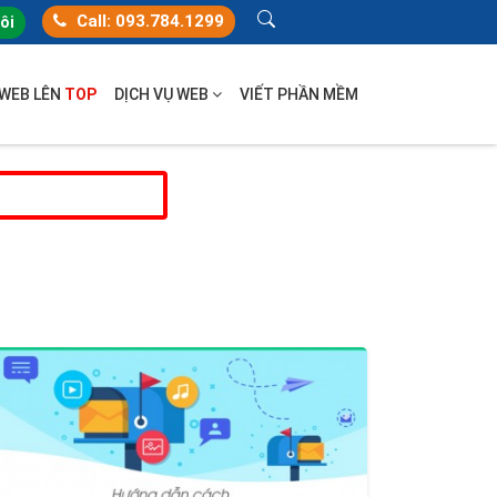
Call: 093.784.1299
tôi
 WEB LÊN
TOP
DỊCH VỤ WEB
VIẾT PHẦN MỀM