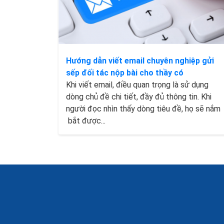
Hướng dẫn viết email chuyên nghiệp gửi
sếp đối tác nộp bài cho thầy có
Khi viết email, điều quan trọng là sử dụng
dòng chủ đề chi tiết, đầy đủ thông tin. Khi
người đọc nhìn thấy dòng tiêu đề, họ sẽ nắm
bắt được...