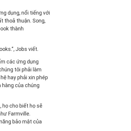
g dụng, nổi tiếng với
t thoả thuận. Song,
book thành
oks.”, Jobs viết.
 cấm các ứng dụng
 chúng tôi phải làm
hệ hay phải xin phép
ửa hàng của chúng
 họ cho biết họ sẽ
hư Farmville.
 năng bảo mật của