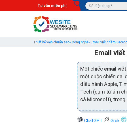
Tư vấn miễn phí
Thiết kế web chuẩn seo
Công nghệ
Email viết nhầm Faceb
Email viế
Một chiếc
email
viế
một cuộc chiến dai 
điều hành Apple, Ti
Tech (cụm từ ám chỉ
cả Microsoft), trong
ChatGPT
Grok