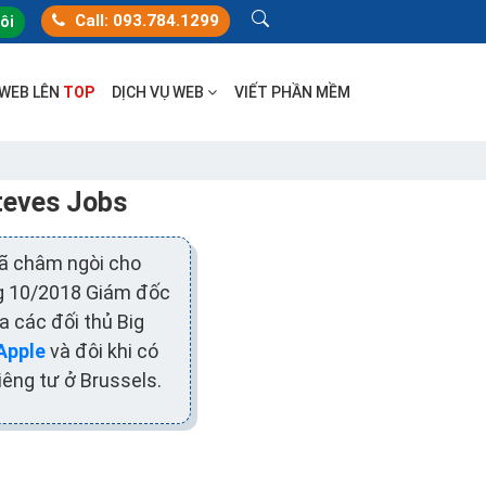
Call: 093.784.1299
tôi
 WEB LÊN
TOP
DỊCH VỤ WEB
VIẾT PHẦN MỀM
teves Jobs
ã châm ngòi cho
ng 10/2018 Giám đốc
a các đối thủ Big
Apple
và đôi khi có
riêng tư ở Brussels.