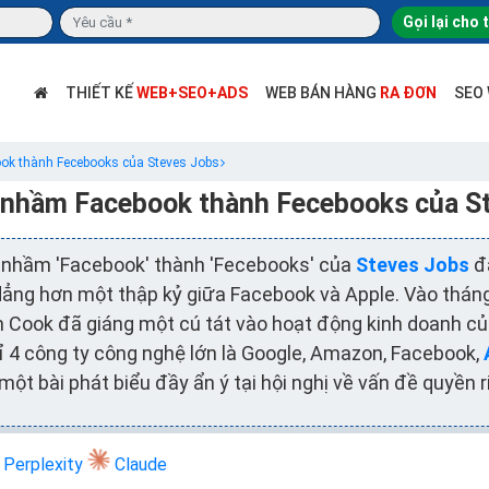
Gọi lại cho 
THIẾT KẾ
WEB+SEO+ADS
WEB BÁN HÀNG
RA ĐƠN
SEO
ook thành Fecebooks của Steves Jobs
t nhầm Facebook thành Fecebooks của S
t nhầm 'Facebook' thành 'Fecebooks' của
Steves Jobs
đ
dẳng hơn một thập kỷ giữa Facebook và Apple. Vào thá
m Cook đã giáng một cú tát vào hoạt động kinh doanh củ
 4 công ty công nghệ lớn là Google, Amazon, Facebook,
 một bài phát biểu đầy ẩn ý tại hội nghị về vấn đề quyền 
Perplexity
Claude