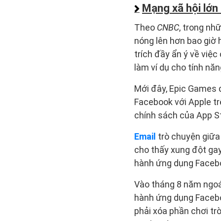
Mạng xã hội lớn
Theo
CNBC
, trong nh
nóng lên hơn bao giờ 
trích đầy ẩn ý về việ
làm ví dụ cho tính năn
Mới đây, Epic Games đ
Facebook với Apple tr
chính sách của App St
Email
trò chuyện giữa
cho thấy xung đột gay
hành ứng dụng Facebo
Vào tháng 8 năm ngoái
hành ứng dụng Facebo
phải xóa phần chơi t