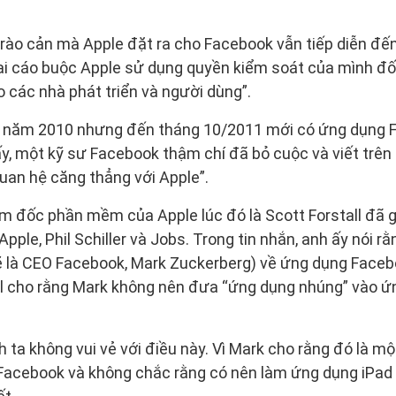
ào cản mà Apple đặt ra cho Facebook vẫn tiếp diễn đến 
i cáo buộc Apple sử dụng quyền kiểm soát của mình đối
o các nhà phát triển và người dùng”.
o năm 2010 nhưng đến tháng 10/2011 mới có ứng dụng 
ấy, một kỹ sư Facebook thậm chí đã bỏ cuộc và viết trên 
 quan hệ căng thẳng với Apple”.
ám đốc phần mềm của Apple lúc đó là Scott Forstall đã 
Apple, Phil Schiller và Jobs. Trong tin nhắn, anh ấy nói r
lẽ là CEO Facebook, Mark Zuckerberg) về ứng dụng Faceb
all cho rằng Mark không nên đưa “ứng dụng nhúng” vào 
 ta không vui vẻ với điều này. Vì Mark cho rằng đó là một
Facebook và không chắc rằng có nên làm ứng dụng iPa