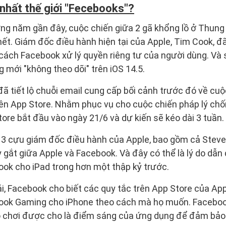
 nhất thế giới "Fecebooks"?
ững năm gần đây, cuộc chiến giữa 2 gã khổng lồ ở Thung 
hết. Giám đốc điều hành hiện tại của Apple, Tim Cook, đ
c cách Facebook xử lý quyền riêng tư của người dùng. V
g mới "không theo dõi" trên iOS 14.5.
ã tiết lộ chuỗi email cung cấp bối cảnh trước đó về cuộ
ên App Store. Nhằm phục vụ cho cuộc chiến pháp lý chốn
ore bắt đầu vào ngày 21/6 và dự kiến sẽ kéo dài 3 tuần.
 3 cựu giám đốc điều hành của Apple, bao gồm cả Stev
 gắt giữa Apple và Facebook. Và đây có thể là lý do dẫn 
ok cho iPad trong hơn một thập kỷ trước.
, Facebook cho biết các quy tắc trên App Store của App
ok Gaming cho iPhone theo cách mà họ muốn. Facebook
rò chơi được cho là điểm sáng của ứng dụng để đảm bả