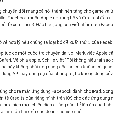
ết.
 chuyển đổi mạng xã hội thành nền tảng cho game và ứn
lle. Facebook muốn Apple nhượng bộ và đưa ra 4 đề xuấ
bỏ đề xuất thứ 3. Đặc biệt, ông còn viết nhầm tên Face
ó vẻ hợp lý nếu chúng ta loại bỏ đề xuất thứ 3 của Fecebo
tiếp tục có một cuộc trò chuyện dài với Mark việc Apple
Safari. Về phía apple, Schille viết “Tôi không hiểu tại sao
ụng này không phải ứng dụng gốc, họ còn không có quan 
ử dụng API hay công cụ của chúng tôi, họ không dùng c
ũng cho ra mắt ứng dụng Facebook dành cho iPad. Song,
ền tệ Credits của riêng mình trên iOS cho các ứng dụng n
 thực hiện một chiến dịch quảng cáo để lên án các tính
đã làm tổn hại đến các doanh nghiệp nhỏ.