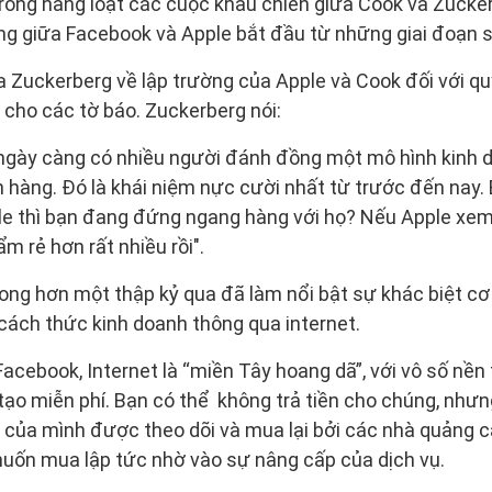
trong hàng loạt các cuộc khẩu chiến giữa Cook và Zucke
ng giữa Facebook và Apple bắt đầu từ những giai đoạn s
ủa Zuckerberg về lập trường của Apple và Cook đối với qu
 cho các tờ báo. Zuckerberg nói:
i ngày càng có nhiều người đánh đồng một mô hình kinh 
h hàng. Đó là khái niệm nực cười nhất từ trước đến nay.
le thì bạn đang đứng ngang hàng với họ? Nếu Apple xem
m rẻ hơn rất nhiều rồi".
ong hơn một thập kỷ qua đã làm nổi bật sự khác biệt c
 cách thức kinh doanh thông qua internet.
cebook, Internet là “miền Tây hoang dã”, với vô số nền
tạo miễn phí. Bạn có thể không trả tiền cho chúng, nhưn
 của mình được theo dõi và mua lại bởi các nhà quảng c
ốn mua lập tức nhờ vào sự nâng cấp của dịch vụ.