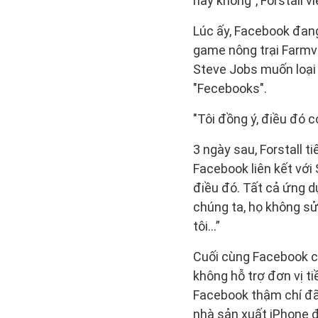
hay không", Forstall vi
Lúc ấy, Facebook đang
game nông trại Farmvi
Steve Jobs muốn loại 
"Fecebooks".
"Tôi đồng ý, điều đó c
3 ngày sau, Forstall 
Facebook liên kết với 
điều đó. Tất cả ứng d
chúng ta, họ không s
tôi…”
Cuối cùng Facebook c
không hỗ trợ đơn vị ti
Facebook thậm chí đã
nhà sản xuất iPhone 