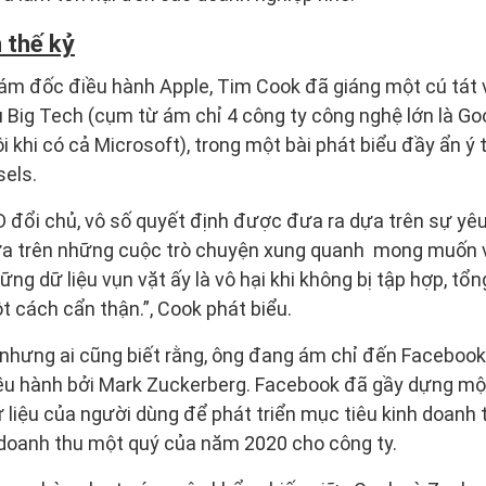
 thế kỷ
ám đốc điều hành Apple, Tim Cook đã giáng một cú tát 
 Big Tech (cụm từ ám chỉ 4 công ty công nghệ lớn là Go
 khi có cả Microsoft), trong một bài phát biểu đầy ẩn ý t
sels.
D đổi chủ, vô số quyết định được đưa ra dựa trên sự yê
 dựa trên những cuộc trò chuyện xung quanh mong muốn v
g dữ liệu vụn vặt ấy là vô hại khi không bị tập hợp, tổ
ột cách cẩn thận.”, Cook phát biểu.
nhưng ai cũng biết rằng, ông đang ám chỉ đến Facebook 
iều hành bởi Mark Zuckerberg. Facebook đã gầy dựng m
 liệu của người dùng để phát triển mục tiêu kinh doanh
doanh thu một quý của năm 2020 cho công ty.