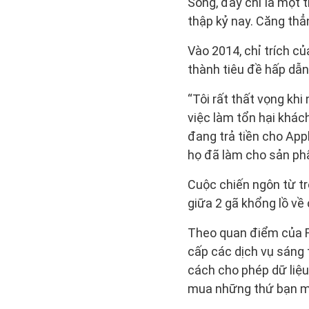
Song, đây chỉ là một 
thập kỷ nay. Căng thẳ
Vào 2014, chỉ trích c
thành tiêu đề hấp dẫn
“Tôi rất thất vọng kh
việc làm tổn hại khác
đang trả tiền cho App
họ đã làm cho sản phẩ
Cuộc chiến ngôn từ tr
giữa 2 gã khổng lồ về
Theo quan điểm của Fa
cấp các dịch vụ sáng 
cách cho phép dữ liệu
mua những thứ bạn mu