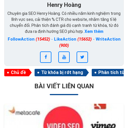
Henry Hoàng
Chuyên gia SEO Henry Hoàng. Có nhiều năm kinh nghiệm trong
lĩnh vực seo, cải thiện % CTR cho website, nhằm tăng tỉ lệ
chuyển đổi. Phân tích đánh giá độ cạnh tranh từ khóa, từ đó
đưa ra định hướng SEO phù hợp.
Xem thêm
FollowAction
(15452)
-
LikeAction
(15652)
-
WriteAction
(900)
Chủ đề
Từ khóa bị rớt hạng
Phân tích từ 
BÀI VIẾT LIÊN QUAN