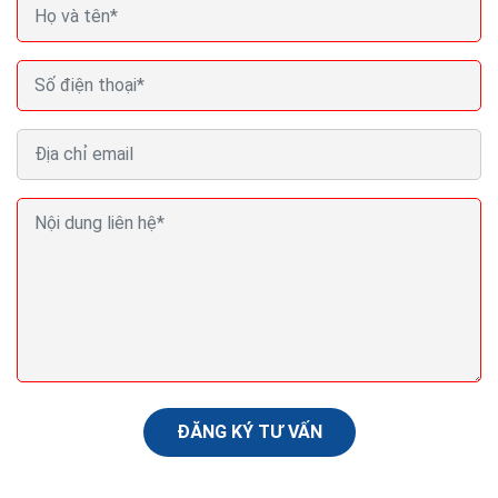
Seo (search engine optimization) là gì? Seo là gì
trong Marketing?
Nội dung là yếu tố quyết định. Có lẽ bạn đã nghe điều
này hàng trăm lần rồi khi tìm hiểu về mối quan hệ giữa
nội dung và SEO. Tạo dựng được nguồn...
ĐĂNG KÝ TƯ VẤN