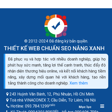
© 2012-2024 Đã đăng ký bản quyền.
THIẾT KẾ WEB CHUẨN SEO NẮNG XANH
Dịch vụ seo là gì? Tìm hiểu về dịch vụ seo web và
Đã phục vụ và hợp tác với nhiều doanh nghiệp, giúp họ
các công ty seo
phát huy sức mạnh, tăng lợi thế cạnh tranh, thúc đẩy độ
Theo như Wikipedia, SEO là tối ưu hóa công cụ tìm
nhận diện thương hiệu online, và kết nối khách hàng tiềm
kiếm (tiếng Anh: Search Engine Optimization- viết
năng, xây dựng mối quan hệ với khách hàng, tạo nền
tắt: SEO), là một tập hợp các phương pháp nhằm...
tảng thành công cho doanh nghiệp.
Xem thêm
243 Huỳnh Văn Bánh, 12, Phú Nhuận,
Hồ Chí Minh
Toà nhà VINACONEX 7, Cầu Diễn, Từ Liêm,
Hà Nội
zalo
Hotline:
093.784.1299
Mục lục
zalo
zalo