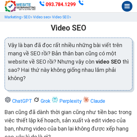
093.784.1299
Marketing
SEO
Video seo
Video SEO
Video SEO
Vậy là bạn đã đọc rất nhiều những bài viết trên
mạng về SEO rồi? Bản thân bạn cũng có một
website về SEO rồi? Nhưng vậy còn
video SEO
thì
sao? Hai thứ này không giống nhau lắm phải
không?
ChatGPT
Grok
Perplexity
Claude
Bạn cũng đã dành thời gian cũng như tiền bạc trong
việc thiết lập kế hoạch, sản xuất và edit video của
bạn, nhưng video của bạn lại không được xếp hạng
cao, vậy lý do là gì?