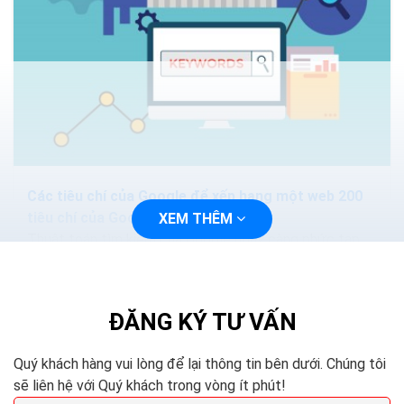
Các tiêu chí của Google để xếp hạng một web 200
tiêu chí của Google
XEM THÊM
Thuật toán tìm kiếm của Google ngày càng phức tạp
và thông minh hơn. Các phương pháp nhồi nhét từ khóa.
Hoặc mua lại các nội dung sẽ làm mất hiệu quả...
ĐĂNG KÝ TƯ VẤN
Quý khách hàng vui lòng để lại thông tin bên dưới. Chúng tôi
sẽ liên hệ với Quý khách trong vòng ít phút!