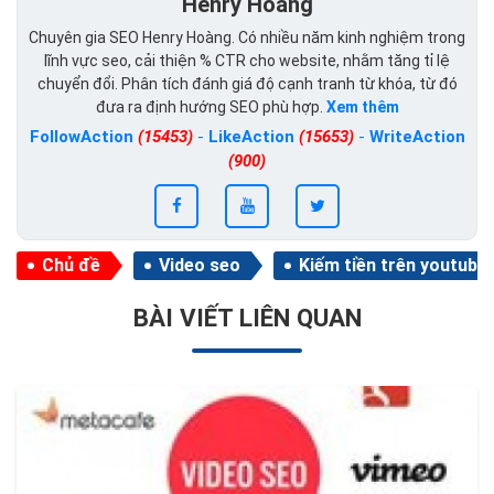
Henry Hoàng
Chuyên gia SEO Henry Hoàng. Có nhiều năm kinh nghiệm trong
lĩnh vực seo, cải thiện % CTR cho website, nhằm tăng tỉ lệ
chuyển đổi. Phân tích đánh giá độ cạnh tranh từ khóa, từ đó
đưa ra định hướng SEO phù hợp.
Xem thêm
FollowAction
(15453)
-
LikeAction
(15653)
-
WriteAction
(900)
Chủ đề
Video seo
Kiếm tiền trên youtube
BÀI VIẾT LIÊN QUAN