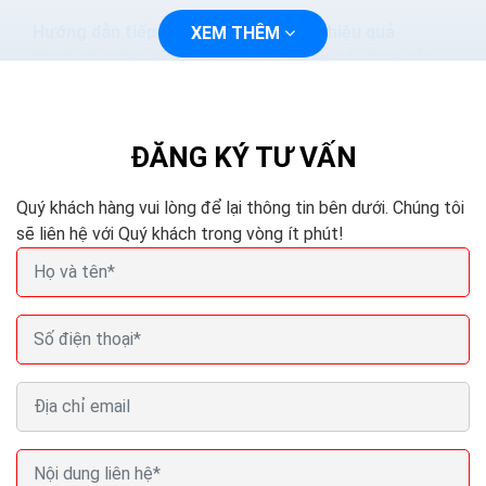
Hướng dẫn tiếp thị trên mạng xã hội hiệu quả
XEM THÊM
Chính việc chia sẻ, thảo luận này sẽ giúp nội dung của
bạn mau chóng xuất hiện trên các công cụ tìm kiếm
như Google, Yahoo, Bing... Khi ấy, những người chia...
ĐĂNG KÝ TƯ VẤN
Quý khách hàng vui lòng để lại thông tin bên dưới. Chúng tôi
sẽ liên hệ với Quý khách trong vòng ít phút!