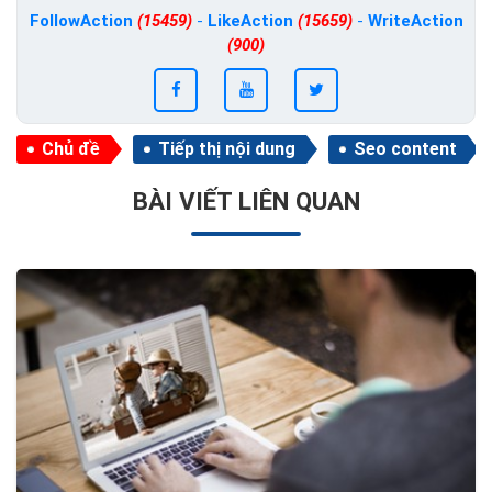
FollowAction
(15459)
-
LikeAction
(15659)
-
WriteAction
(900)
Chủ đề
Tiếp thị nội dung
Seo content
BÀI VIẾT LIÊN QUAN