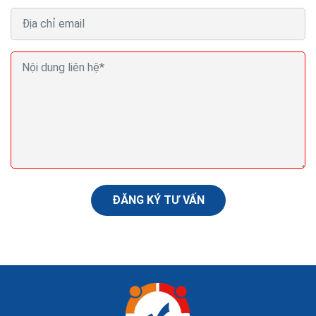
Bì quyết chiến lược tiếp thị số hiệu quả nhất
Đóng góp vào thành công của tiếp thị email là sự dễ
dàng thực hiện. Chỉ cần 11% doanh nghiệp được khảo
sát nghĩ email là một trong những loại khó thực...
ĐĂNG KÝ TƯ VẤN