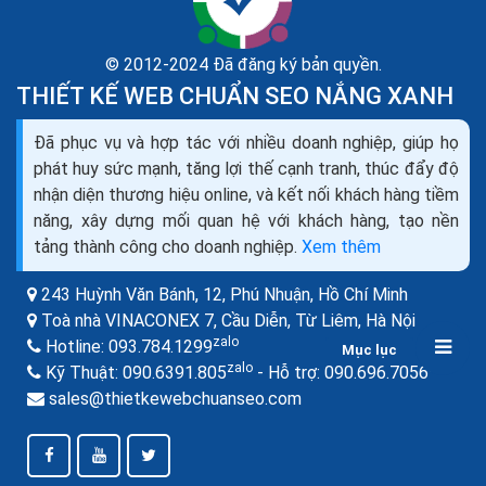
© 2012-2024 Đã đăng ký bản quyền.
THIẾT KẾ WEB CHUẨN SEO NẮNG XANH
Marketing cho hoạt động kinh doanh trực tuyến
Đã phục vụ và hợp tác với nhiều doanh nghiệp, giúp họ
hiệu quả
phát huy sức mạnh, tăng lợi thế cạnh tranh, thúc đẩy độ
Trong trường hợp bạn đầu tư tất cả tiền bạc vào quảng
nhận diện thương hiệu online, và kết nối khách hàng tiềm
cáo và sau đó đã có hàng trăm người ghé thăm
năng, xây dựng mối quan hệ với khách hàng, tạo nền
website, trung bình có 7/10 người sẽ không bao giờ...
tảng thành công cho doanh nghiệp.
Xem thêm
243 Huỳnh Văn Bánh, 12, Phú Nhuận,
Hồ Chí Minh
Toà nhà VINACONEX 7, Cầu Diễn, Từ Liêm,
Hà Nội
zalo
Hotline:
093.784.1299
Mục lục
zalo
zalo
Kỹ Thuật:
090.6391.805
- Hỗ trợ:
090.696.7056
sales@thietkewebchuanseo.com