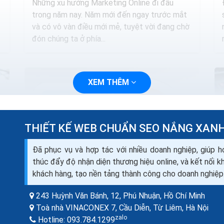
Những xu hướng Marketing Online đi đầu
trong năm nay. Năm mới đến ngay trước mắt
và có vô vàn điều mới mẻ, tuyệt vời đang chờ
đón chúng ta ở phía...
XEM THÊM
THIẾT KẾ WEB CHUẨN SEO NẮNG XAN
Đã phục vụ và hợp tác với nhiều doanh nghiệp, giúp h
thúc đẩy độ nhận diện thương hiệu online, và kết nối 
khách hàng, tạo nền tảng thành công cho doanh nghiệp
243 Huỳnh Văn Bánh, 12, Phú Nhuận,
Hồ Chí Minh
Làm sao để chiến dịch Marketing online
Toà nhà VINACONEX 7, Cầu Diễn, Từ Liêm,
Hà Nội
thành công hiệu quả nhất
zalo
Hotline:
093.784.1299