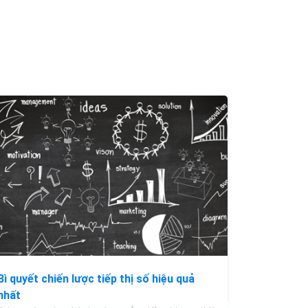
Bì quyết chiến lược tiếp thị số hiệu quả
nhất