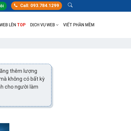
Call: 093.784.1299
tôi
 WEB LÊN
TOP
DỊCH VỤ WEB
VIẾT PHẦN MỀM
 tăng thêm lượng
mà không có bất kỳ
nh cho người làm