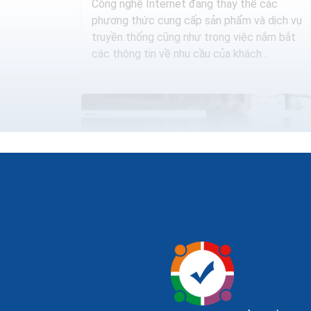
Công nghệ Internet đang thay thế các
phương thức cung cấp sản phẩm và dịch vụ
truyền thống cũng như trong việc nắm bắt
các thông tin về nhu cầu của khách...
Marketing cho hoạt động kinh doanh trực
tuyến hiệu quả