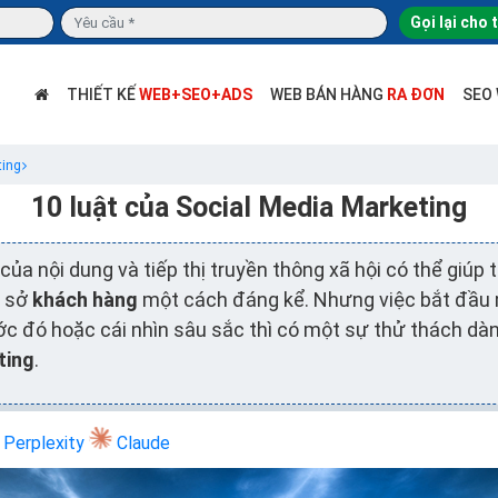
Gọi lại cho 
THIẾT KẾ
WEB+SEO+ADS
WEB BÁN HÀNG
RA ĐƠN
SEO
ting
10 luật của Social Media Marketing
a nội dung và tiếp thị truyền thông xã hội có thể giúp
ơ sở
khách hàng
một cách đáng kể. Nhưng việc bắt đầu 
ớc đó hoặc cái nhìn sâu sắc thì có một sự thử thách dà
ting
.
Perplexity
Claude