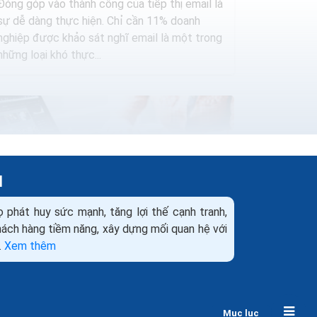
Đóng góp vào thành công của tiếp thị email là
sự dễ dàng thực hiện. Chỉ cần 11% doanh
nghiệp được khảo sát nghĩ email là một trong
những loại khó thực...
H
ọ phát huy sức mạnh, tăng lợi thế cạnh tranh,
khách hàng tiềm năng, xây dựng mối quan hệ với
.
Xem thêm
9 sai lầm cơ bản trong marketing online
bạn nên biết
Mục lục