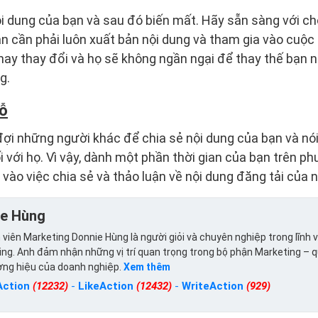
i dung của bạn và sau đó biến mất. Hãy sẵn sàng với ch
ạn cần phải luôn xuất bản nội dung và tham gia vào cuộc 
 hay thay đổi và họ sẽ không ngần ngại để thay thế bạn 
g.
hỗ
ợi những người khác để chia sẻ nội dung của bạn và nói
 với họ. Vì vậy, dành một phần thời gian của bạn trên ph
 vào việc chia sẻ và thảo luận về nội dung đăng tải của 
ie Hùng
viên Marketing Donnie Hùng là người giỏi và chuyên nghiệp trong lĩnh 
ng. Anh đảm nhận những vị trí quan trọng trong bộ phận Marketing – 
ơng hiệu của doanh nghiệp.
Xem thêm
Action
(12232)
-
LikeAction
(12432)
-
WriteAction
(929)