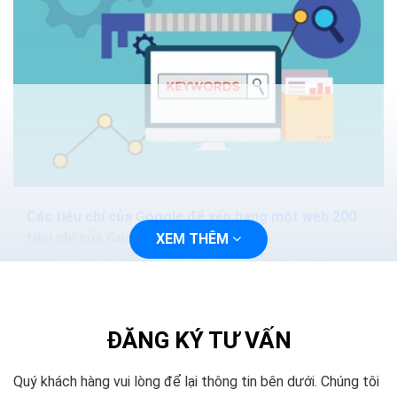
Các tiêu chí của Google để xếp hạng một web 200
tiêu chí của Google
XEM THÊM
Thuật toán tìm kiếm của Google ngày càng phức tạp
và thông minh hơn. Các phương pháp nhồi nhét từ khóa.
Hoặc mua lại các nội dung sẽ làm mất hiệu quả...
ĐĂNG KÝ TƯ VẤN
Quý khách hàng vui lòng để lại thông tin bên dưới. Chúng tôi