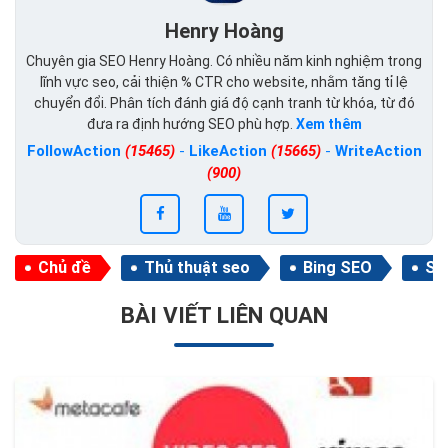
Henry Hoàng
Chuyên gia SEO Henry Hoàng. Có nhiều năm kinh nghiệm trong
lĩnh vực seo, cải thiện % CTR cho website, nhằm tăng tỉ lệ
chuyển đổi. Phân tích đánh giá độ cạnh tranh từ khóa, từ đó
đưa ra định hướng SEO phù hợp.
Xem thêm
FollowAction
(15465)
-
LikeAction
(15665)
-
WriteAction
(900)
Chủ đề
Thủ thuật seo
Bing SEO
Se
BÀI VIẾT LIÊN QUAN