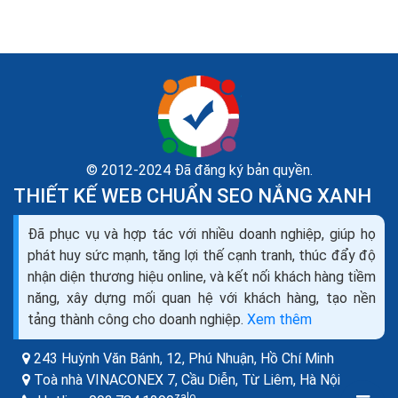
© 2012-2024 Đã đăng ký bản quyền.
THIẾT KẾ WEB CHUẨN SEO NẮNG XANH
Dịch vụ seo là gì? Tìm hiểu về dịch vụ seo web và
Đã phục vụ và hợp tác với nhiều doanh nghiệp, giúp họ
các công ty seo
phát huy sức mạnh, tăng lợi thế cạnh tranh, thúc đẩy độ
Theo như Wikipedia, SEO là tối ưu hóa công cụ tìm
nhận diện thương hiệu online, và kết nối khách hàng tiềm
kiếm (tiếng Anh: Search Engine Optimization- viết
năng, xây dựng mối quan hệ với khách hàng, tạo nền
tắt: SEO), là một tập hợp các phương pháp nhằm...
tảng thành công cho doanh nghiệp.
Xem thêm
243 Huỳnh Văn Bánh, 12, Phú Nhuận,
Hồ Chí Minh
Toà nhà VINACONEX 7, Cầu Diễn, Từ Liêm,
Hà Nội
zalo