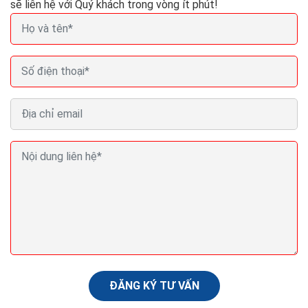
sẽ liên hệ với Quý khách trong vòng ít phút!
Seo (search engine optimization) là gì? Seo là gì
trong Marketing?
Nội dung là yếu tố quyết định. Có lẽ bạn đã nghe điều
này hàng trăm lần rồi khi tìm hiểu về mối quan hệ giữa
nội dung và SEO. Tạo dựng được nguồn...
ĐĂNG KÝ TƯ VẤN