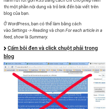
hành rút rút gọn RSS bằng cách chỉ cho phép hiển
thị một phần nội dung và trỏ link đến bài viết trên
blog của bạn.
Ở WordPress, bạn có thể làm bằng cách
vào
Settings -> Reading
và chọn
For each article in a
feed
, show
là
Summary.
Cấm bôi đen và click chuột phải trong
blog