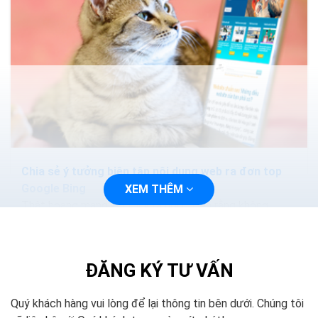
Chia sẻ ý tưởng biên tập nội dung web ra đơn top
Google Bing
XEM THÊM
Thật hoang mang khi tôi vừa nói ở trên rằng không
được trùng lặp nội dung. Không được lấy của đối thủ.
Nhưng khoan đã, bạn có thể chờ đợi...
ĐĂNG KÝ TƯ VẤN
Quý khách hàng vui lòng để lại thông tin bên dưới. Chúng tôi