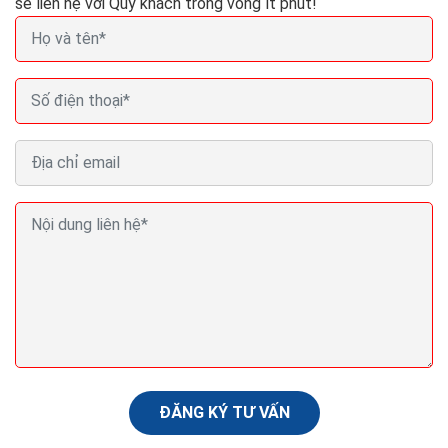
sẽ liên hệ với Quý khách trong vòng ít phút!
Ba lời khuyên về SEO giúp nội dung Pr cua bạn xếp
thứ hạng cao Google
Việc triên khai thuật toán Panda 4.2 của Google đã
được bắt đầu vào cuối tuần qua và đang tiếp tục thực
hiện cam kết của Google trao cho những nội...
ĐĂNG KÝ TƯ VẤN