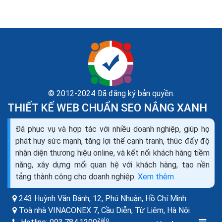
© 2012-2024 Đã đăng ký bản quyền.
THIẾT KẾ WEB CHUẨN SEO NẮNG XANH
Cách xây dựng nội dung web hấp dẫn chuẩn Google
Đã phục vụ và hợp tác với nhiều doanh nghiệp, giúp họ
Bing ra đơn
phát huy sức mạnh, tăng lợi thế cạnh tranh, thúc đẩy độ
SEO content hiểu đơn giản là phương pháp SEO dưạ
nhận diện thương hiệu online, và kết nối khách hàng tiềm
trên nội dung chất lượng là chính. Các yếu tố quan
năng, xây dựng mối quan hệ với khách hàng, tạo nền
trọng nhất giúp làm SEO thành công là: Nội dung,
tảng thành công cho doanh nghiệp.
Xem thêm
Onpage, Backlink, Traffic.
243 Huỳnh Văn Bánh, 12, Phú Nhuận,
Hồ Chí Minh
Toà nhà VINACONEX 7, Cầu Diễn, Từ Liêm,
Hà Nội
zalo