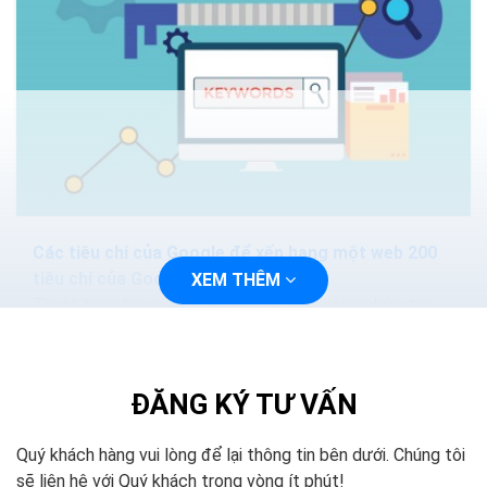
Các tiêu chí của Google để xếp hạng một web 200
tiêu chí của Google
XEM THÊM
Thuật toán tìm kiếm của Google ngày càng phức tạp
và thông minh hơn. Các phương pháp nhồi nhét từ khóa.
Hoặc mua lại các nội dung sẽ làm mất hiệu quả...
ĐĂNG KÝ TƯ VẤN
Quý khách hàng vui lòng để lại thông tin bên dưới. Chúng tôi
sẽ liên hệ với Quý khách trong vòng ít phút!