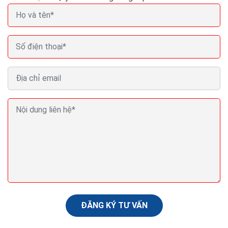
Seo (search engine optimization) là gì? Seo là gì
trong Marketing?
Nội dung là yếu tố quyết định. Có lẽ bạn đã nghe điều
này hàng trăm lần rồi khi tìm hiểu về mối quan hệ giữa
nội dung và SEO. Tạo dựng được nguồn...
ĐĂNG KÝ TƯ VẤN