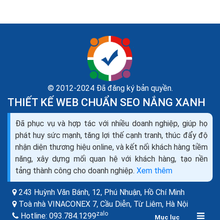
© 2012-2024 Đã đăng ký bản quyền.
THIẾT KẾ WEB CHUẨN SEO NẮNG XANH
Dịch vụ seo là gì? Tìm hiểu về dịch vụ seo web và
Đã phục vụ và hợp tác với nhiều doanh nghiệp, giúp họ
các công ty seo
phát huy sức mạnh, tăng lợi thế cạnh tranh, thúc đẩy độ
Theo như Wikipedia, SEO là tối ưu hóa công cụ tìm
nhận diện thương hiệu online, và kết nối khách hàng tiềm
kiếm (tiếng Anh: Search Engine Optimization- viết
năng, xây dựng mối quan hệ với khách hàng, tạo nền
tắt: SEO), là một tập hợp các phương pháp nhằm...
tảng thành công cho doanh nghiệp.
Xem thêm
243 Huỳnh Văn Bánh, 12, Phú Nhuận,
Hồ Chí Minh
Toà nhà VINACONEX 7, Cầu Diễn, Từ Liêm,
Hà Nội
zalo
Hotline:
093.784.1299
Mục lục