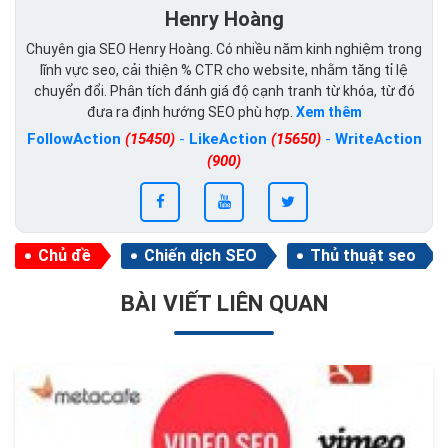
Henry Hoàng
Chuyên gia SEO Henry Hoàng. Có nhiều năm kinh nghiệm trong
lĩnh vực seo, cải thiện % CTR cho website, nhằm tăng tỉ lệ
chuyển đổi. Phân tích đánh giá độ cạnh tranh từ khóa, từ đó
đưa ra định hướng SEO phù hợp.
Xem thêm
FollowAction
(15450)
-
LikeAction
(15650)
-
WriteAction
(900)
Chủ đề
Chiến dịch SEO
Thủ thuật seo
BÀI VIẾT LIÊN QUAN