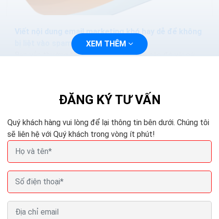
Viết nội dung email marketing khó hay dễ để không
bị liệt vào spam
XEM THÊM
Bạn vẫn thường thấy trên một website nào đó vài cái
pop-up mời chào kiểu “Hãy click vào đây để nhận được
quà đặc biệt qua email”. Khách hàng thường...
ĐĂNG KÝ TƯ VẤN
Quý khách hàng vui lòng để lại thông tin bên dưới. Chúng tôi
sẽ liên hệ với Quý khách trong vòng ít phút!