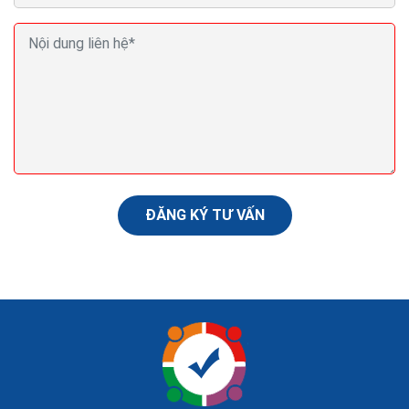
Kỹ năng viết email chuyên nghiệp với 5 cụm từ
không nên dùng
Có đôi lúc, bạn nên dừng lại suy nghĩ một chút trước khi
nhấn nút "Gửi" email cho một ai đó, đặc biệt là khi bạn
đang tức giận hoặc cảm thấy thất...
ĐĂNG KÝ TƯ VẤN