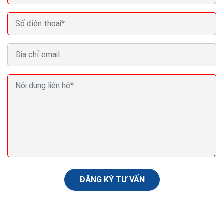
Cách viết email bằng tiếng anh chuẩn chuyên
nghiệp
Soạn thảo một cấu trúc email tiếng Anh chuẩn mực,
chuyên nghiệp trong công việc không phải là chuyện dễ
dàng với đa phần người đi làm hiện nay. Nếu bạn...
ĐĂNG KÝ TƯ VẤN