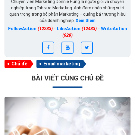
Chuyên viên Marketing Donnie Hùng là người giỏi và chuyên
nghiệp trong lĩnh vực Marketing. Anh đảm nhận những vị trí
quan trọng trong bộ phận Marketing – quảng bá thương hiệu
của doanh nghiệp.
Xem thêm
FollowAction
(12233)
-
LikeAction
(12433)
-
WriteAction
(929)
Chủ đề
Email marketing
BÀI VIẾT CÙNG CHỦ ĐỀ