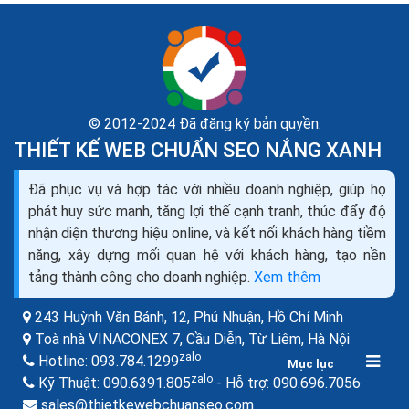
© 2012-2024 Đã đăng ký bản quyền.
THIẾT KẾ WEB CHUẨN SEO NẮNG XANH
Email viết nhầm Facebook thành Fecebooks của
Đã phục vụ và hợp tác với nhiều doanh nghiệp, giúp họ
Steves Jobs của Apple
phát huy sức mạnh, tăng lợi thế cạnh tranh, thúc đẩy độ
Một chiếc email viết nhầm 'Facebook' thành
nhận diện thương hiệu online, và kết nối khách hàng tiềm
'Fecebooks' của Steves Jobs đã châm ngòi cho một
năng, xây dựng mối quan hệ với khách hàng, tạo nền
cuộc chiến dai dẳng hơn một thập kỷ giữa Facebook và
tảng thành công cho doanh nghiệp.
Xem thêm
Apple. Vào tháng...
243 Huỳnh Văn Bánh, 12, Phú Nhuận,
Hồ Chí Minh
Toà nhà VINACONEX 7, Cầu Diễn, Từ Liêm,
Hà Nội
zalo
Hotline:
093.784.1299
Mục lục
zalo
zalo
Kỹ Thuật:
090.6391.805
- Hỗ trợ:
090.696.7056
sales@thietkewebchuanseo.com