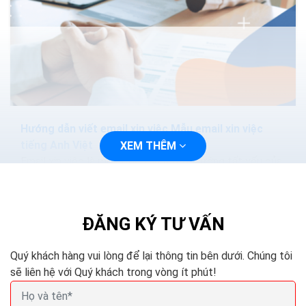
Hướng dẫn viết email xin việc Mẫu email xin việc
tiếng Anh Việt
XEM THÊM
Email xin việc là một trong những xu hướng tất yếu của
cuộc sống công nghệ ngày nay thay vì những lá đơn xin
việc nộp trực tiếp như trước đây. Chắc...
ĐĂNG KÝ TƯ VẤN
Quý khách hàng vui lòng để lại thông tin bên dưới. Chúng tôi
sẽ liên hệ với Quý khách trong vòng ít phút!