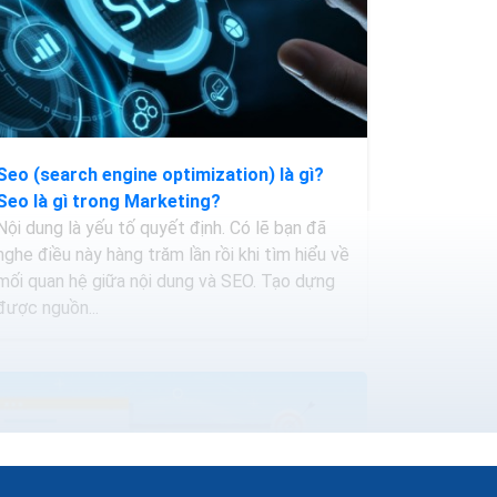
Seo (search engine optimization) là gì?
Seo là gì trong Marketing?
Nội dung là yếu tố quyết định. Có lẽ bạn đã
nghe điều này hàng trăm lần rồi khi tìm hiểu về
mối quan hệ giữa nội dung và SEO. Tạo dựng
được nguồn...