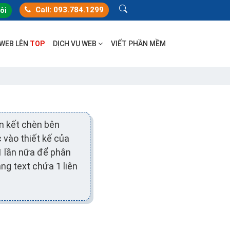
Call: 093.784.1299
tôi
 WEB LÊN
TOP
DỊCH VỤ WEB
VIẾT PHẦN MỀM
ên kết chèn bên
 vào thiết kế của
1 lần nữa để phân
ng text chứa 1 liên