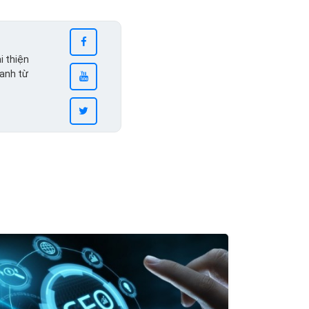
i thiện
ranh từ