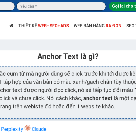
Gọi lại cho 
THIẾT KẾ
WEB+SEO+ADS
WEB BÁN HÀNG
RA ĐƠN
SEO
Anchor Text là gì?
ặc cụm từ mà người dùng sẽ click trước khi tới được li
 1 tập hợp của văn bản có màu xanh/gạch chân tùy thuộc
chor text được người đọc click, nó sẽ tiếp tục đổi màu 
 click và chưa click. Nói cách khác,
anchor text
là một dạ
1 trang trên webiste đó hoặc đến 1 website khác.
Perplexity
Claude