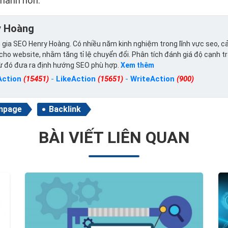
 nhanh hơn.
y Hoàng
gia SEO Henry Hoàng. Có nhiều năm kinh nghiệm trong lĩnh vực seo, cả
ho website, nhằm tăng tỉ lệ chuyển đổi. Phân tích đánh giá độ cạnh t
từ đó đưa ra định hướng SEO phù hợp.
Xem thêm
Action
(15451)
-
LikeAction
(15651)
-
WriteAction
(900)
npage
Backlink
BÀI VIẾT LIÊN QUAN