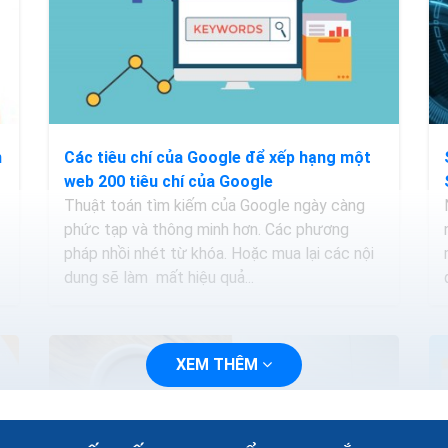
n
Các tiêu chí của Google để xếp hạng một
web 200 tiêu chí của Google
Thuật toán tìm kiếm của Google ngày càng
phức tạp và thông minh hơn. Các phương
pháp nhồi nhét từ khóa. Hoặc mua lại các nội
dung sẽ làm mất hiệu quả...
XEM THÊM