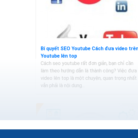
Bí quyết SEO Youtube Cách đưa video trê
Youtube lên top
Cách seo youtube rất đơn giản, bạn chỉ cần
làm theo hướng dẫn là thành công? Việc đưa
video lên top là một chuyện, quan trọng nhất
vẫn phải là nội dung...