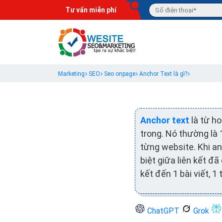
Tư vấn miễn phí
Marketing
SEO
Seo onpage
Anchor Text là gì?
Anchor text
là từ ho
trong. Nó thường là
từng website. Khi an
biệt giữa liên kết đã
kết đến 1 bài viết, 
ChatGPT
Grok