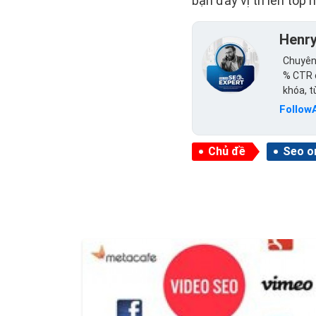
bạn đẩy vị trí lên top
Henr
Chuyên 
% CTR c
khóa, 
Follow
Chủ đề
Seo o