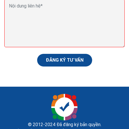
Seo (search engine optimization) là gì? Seo là gì
trong Marketing?
Nội dung là yếu tố quyết định. Có lẽ bạn đã nghe điều
này hàng trăm lần rồi khi tìm hiểu về mối quan hệ giữa
nội dung và SEO. Tạo dựng được nguồn...
ĐĂNG KÝ TƯ VẤN
© 2012-2024 Đã đăng ký bản quyền.