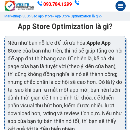
093.784.1299
Marketing
SEO
Seo app store
App Store Optimization là gì?
App Store Optimization là gì?
Nếu như bạn nỗ lực để tối ưu hóa
Apple App
Store
của bạn như trên, thì nó sẽ giúp tăng cơ hội
để app đạt thứ hạng cao. Dĩ nhiên là, kể cả khi
page của bạn là tuyệt vời (theo ý kiến của bạn),
thì cũng không đồng nghĩa là nó sẽ thành công;
nhưng chắc chắn là cơ hội sẽ cao hơn. Đó là lý do
tại sao khi bạn ra mắt một app mới, bạn nên luôn
dành thời gian để tinh chỉnh từ khóa, để khiến
phần visual thu hút hơn, kiếm được nhiều lượt
download hơn, rating và review tích cực. Nếu như
app của bạn tự bản thân nó tốt, thì bạn sẽ thấy
kết quả tốt là điều hiển nhiên.