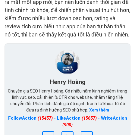
ra mắt một app mới, bạn nên luôn dành thời gian để
tinh chỉnh từ khóa, để khiến phần visual thu hút hơn,
kiếm được nhiều lượt download hơn, rating và
review tích cực. Nếu như app của bạn tự bản thân
nó tốt, thì bạn sẽ thấy kết quả tốt là điều hiển nhiên.
Henry Hoàng
Chuyên gia SEO Henry Hoàng. Có nhiều năm kinh nghiệm trong
lĩnh vực seo, cải thiện % CTR cho website, nhằm tăng tỉ lệ
chuyển đổi. Phân tích đánh giá độ cạnh tranh từ khóa, từ đó
đưa ra định hướng SEO phù hợp.
Xem thêm
FollowAction
(15457)
-
LikeAction
(15657)
-
WriteAction
(900)