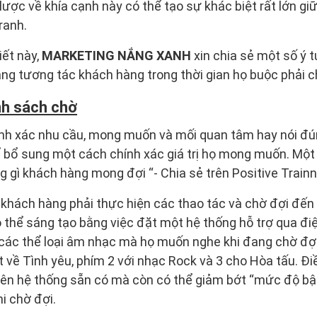
lược về khía cạnh này có thể tạo sự khác biệt rất lớn g
ranh.
iết này,
MARKETING NẮNG XANH
xin chia sẻ một số ý 
ăng tương tác khách hàng trong thời gian họ buộc phải 
nh sách chờ
ính xác nhu cầu, mong muốn và mối quan tâm hay nói đún
 bổ sung một cách chính xác giá trị họ mong muốn. Một t
g gì khách hàng mong đợi “- Chia sẻ trên Positive Trainn
khách hàng phải thực hiện các thao tác và chờ đợi đến 
 thể sáng tạo bằng việc đặt một hệ thống hỗ trợ qua điệ
các thể loại âm nhạc mà họ muốn nghe khi đang chờ đợi
 về Tình yêu, phím 2 với nhạc Rock và 3 cho Hòa tấu. Đi
 trên hệ thống sẵn có mà còn có thể giảm bớt “mức độ bậ
hi chờ đợi.