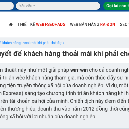
Gọi lại cho 
THIẾT KẾ
WEB+SEO+ADS
WEB BÁN HÀNG
RA ĐƠN
SEO
ể khách hàng thoải mái khi phải chờ đợi
uyết để khách hàng thoải mái khi phải ch
ến thuật này như một giải pháp
win-win
cho cả doanh ngh
ỉ tri ân việc khách hàng tham gia, mà còn thúc đẩy sự hi
g tiện truyền thông xã hội của doanh nghiệp. Ví dụ, một
Express) sáng tạo chương trình tri ân khách hàng khi h
rên tài khoản xã hội của mình. Chiến dịch này đem đến 
ện thương hiệu, doanh thu vào năm 2012 đồng thời cũn
ng xã hội với lợi nhuận của doanh nghiệp.