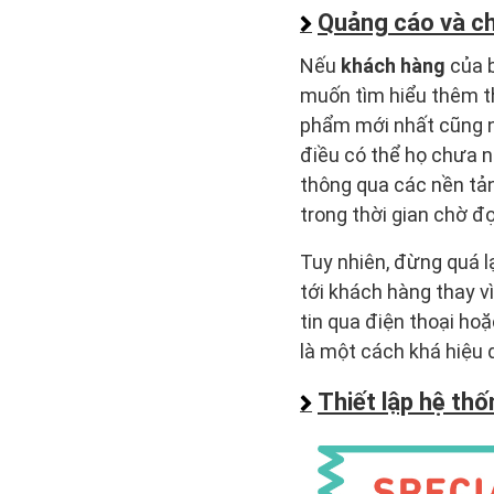
Quảng cáo và ch
Nếu
khách hàng
của b
muốn tìm hiểu thêm th
phẩm mới nhất cũng n
điều có thể họ chưa n
thông qua các nền tả
trong thời gian chờ đợ
Tuy nhiên, đừng quá l
tới khách hàng thay v
tin qua điện thoại ho
là một cách khá hiệu 
Thiết lập hệ thố