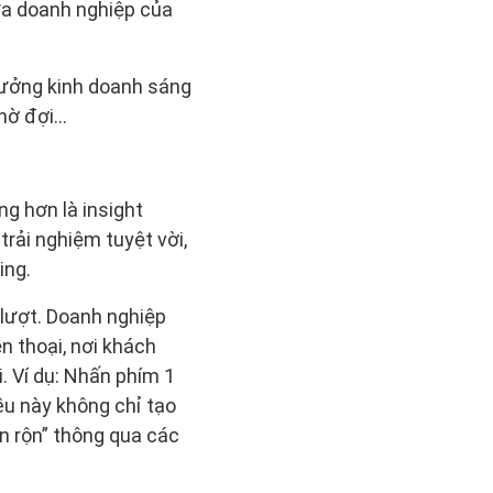
iữa doanh nghiệp của
tưởng kinh doanh sáng
chờ đợi…
g hơn là insight
rải nghiệm tuyệt vời,
ing.
lượt. Doanh nghiệp
n thoại, nơi khách
. Ví dụ: Nhấn phím 1
ều này không chỉ tạo
n rộn” thông qua các