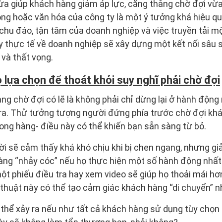
ừa giúp khách hàng giảm áp lực, căng thẳng chờ đợi vừa 
ng hoặc văn hóa của công ty là một ý tưởng khá hiệu qu
hu đáo, tận tâm của doanh nghiệp và việc truyền tải m
y thực tế về doanh nghiệp sẽ xây dựng một kết nối sâu 
 và thất vọng.
 lựa chọn để thoát khỏi suy nghĩ phải chờ đợi
àng chờ đợi có lẽ là không phải chỉ dừng lại ở hành độn
 ra. Thử tưởng tượng người đứng phía trước chờ đợi kh
ng hàng- điều này có thể khiến bạn sẵn sàng từ bỏ.
ời sẽ cảm thấy khá khó chịu khi bị chen ngang, nhưng g
ng “nhảy cóc” nếu họ thực hiện một số hành động nhất 
t phiếu điều tra hay xem video sẽ giúp họ thoải mái hơn
thuật này có thể tạo cảm giác khách hàng “di chuyển” n
 thể xảy ra nếu như tất cả khách hàng sử dụng tùy chọn