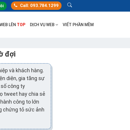
Call: 093.784.1299
tôi
 WEB LÊN
TOP
DỊCH VỤ WEB
VIẾT PHẦN MỀM
ờ đợi
iệp và khách hàng.
ện diện, gia tăng sự
 số công ty
ọ tweet hay chia sẻ
thành công to lớn
g chứng tỏ sức ảnh