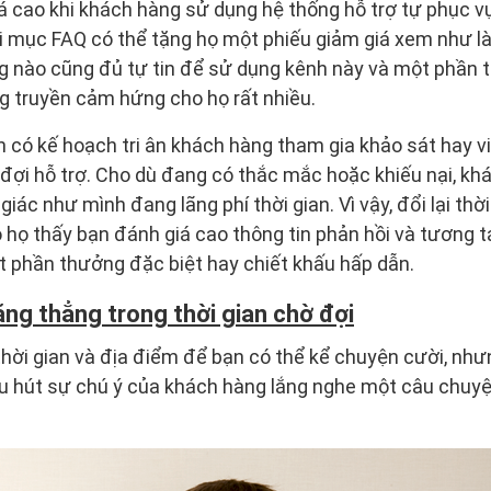
 cao khi khách hàng sử dụng hệ thống hỗ trợ tự phục vụ 
tại mục FAQ có thể tặng họ một phiếu giảm giá xem như là
 nào cũng đủ tự tin để sử dụng kênh này và một phần th
g truyền cảm hứng cho họ rất nhiều.
n có kế hoạch tri ân khách hàng tham gia khảo sát hay v
đợi hỗ trợ. Cho dù đang có thắc mắc hoặc khiếu nại, k
ác như mình đang lãng phí thời gian. Vì vậy, đổi lại thờ
 họ thấy bạn đánh giá cao thông tin phản hồi và tương t
 phần thưởng đặc biệt hay chiết khấu hấp dẫn.
ăng thẳng trong thời gian chờ đợi
thời gian và địa điểm để bạn có thể kể chuyện cười, nh
thu hút sự chú ý của khách hàng lắng nghe một câu chuyệ