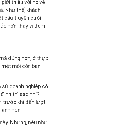
giới thiệu với họ về
ả. Như thế, khách
ột câu truyện cười
sắc hơn thay vì đem
g mà đúng hơn, ở thực
á mệt mỏi còn bạn
iả sử doanh nghiệp có
định thì sao nhỉ?
 trước khi đến lượt.
hanh hơn.
 này. Nhưng, nếu như