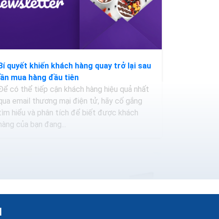
Bí quyết khiến khách hàng quay trở lại sau
lần mua hàng đầu tiên
Để có thể tiếp cận khách hàng hiệu quả nhất
qua email thương mại điện tử, hãy cố gắng
tìm hiểu và phân tích để biết được khách
hàng của bạn đang...
H