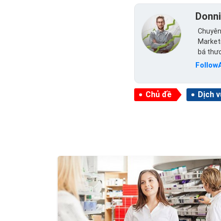
Donn
Chuyên 
Marketi
bá thư
Follow
Chủ đề
Dịch 