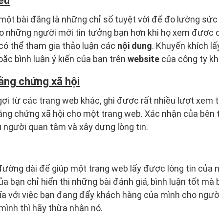
iều
về một bài đăng là những chỉ số tuyệt vời để đo lường sứ
o những người mới tin tưởng bạn hơn khi họ xem được các
có thể tham gia thảo luận các
nội dung
. Khuyến khích lấy 
hoặc bình luận ý kiến của bạn trên
website
của công ty kh
ằng chứng xã hội
ợi từ các trang web khác, ghi được rất nhiều lượt xem t
ằng chứng xã hội cho một trang web. Xác nhận của bên t
u người quan tâm và xây dựng lòng tin.
ường dài để giúp một trang web lấy được lòng tin của n
 bạn chỉ hiển thị những bài đánh giá, bình luận tốt mà b
ĩa với việc bạn đang đẩy khách hàng của mình cho ngườ
a mình thì hãy thừa nhận nó.