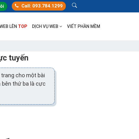
Call: 093.784.1299
tôi
 WEB LÊN
TOP
DỊCH VỤ WEB
VIẾT PHẦN MỀM
ực tuyến
 trang cho một bài
 bên thứ ba là cực