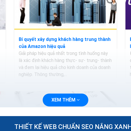
Bí quyết xây dựng khách hàng trung thành
của Amazon hiệu quả
Giải pháp hiệu quả nhất trong tình huống này
là xác định khách hàng thực- sự- trung- thành
và đem lại hiệu quả cho kinh doanh của doanh
nghiệp. Thông thường,...
XEM THÊM
THIẾT KẾ WEB CHUẨN SEO NẮNG XAN