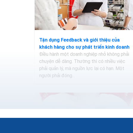
Tận dụng Feedback và giới thiệu của
khách hàng cho sự phát triển kinh doanh
Điều hành một doanh nghiệp nhỏ không phải
chuyện dễ dàng. Thường thì có nhiều việc
phải quản lý, mà nguồn lực lại có hạn. Một
người phải đóng...