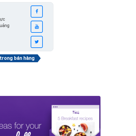
vực
quảng
 trong bán hàng