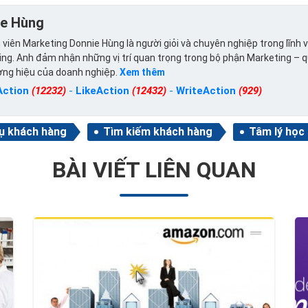
ie Hùng
viên Marketing Donnie Hùng là người giỏi và chuyên nghiệp trong lĩnh 
ng. Anh đảm nhận những vị trí quan trọng trong bộ phận Marketing – 
ơng hiệu của doanh nghiệp.
Xem thêm
Action
(12232)
-
LikeAction
(12432)
-
WriteAction
(929)
vụ khách hàng
Tìm kiếm khách hàng
Tâm lý học
BÀI VIẾT LIÊN QUAN