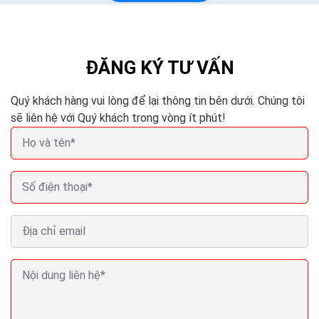
Giải pháp hiệu quả nhất trong tình huống này là xác định
khách hàng thực- sự- trung- thành và đem lại hiệu quả
cho kinh doanh của doanh nghiệp. Thông thường,...
ĐĂNG KÝ TƯ VẤN
Quý khách hàng vui lòng để lại thông tin bên dưới. Chúng tôi
sẽ liên hệ với Quý khách trong vòng ít phút!
Bí quyết khiến khách hàng quay trở lại sau lần mua
hàng đầu tiên