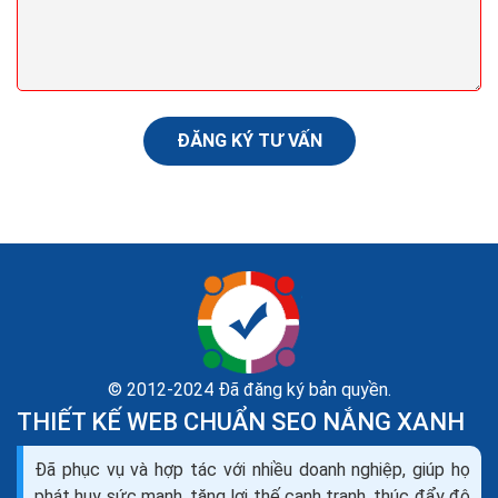
Để có thể tiếp cận khách hàng hiệu quả nhất qua email
thương mại điện tử, hãy cố gắng tìm hiểu và phân tích
để biết được khách hàng của bạn đang...
ĐĂNG KÝ TƯ VẤN
© 2012-2024 Đã đăng ký bản quyền.
THIẾT KẾ WEB CHUẨN SEO NẮNG XANH
345 kỹ năng thiết yếu trong dịch vụ khách hàng hiệu
Đã phục vụ và hợp tác với nhiều doanh nghiệp, giúp họ
quả nhất
phát huy sức mạnh, tăng lợi thế cạnh tranh, thúc đẩy độ