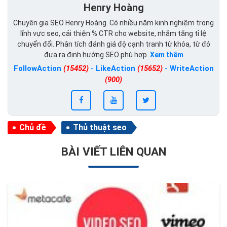
Henry Hoàng
Chuyên gia SEO Henry Hoàng. Có nhiều năm kinh nghiệm trong
lĩnh vực seo, cải thiện % CTR cho website, nhằm tăng tỉ lệ
chuyển đổi. Phân tích đánh giá độ cạnh tranh từ khóa, từ đó
đưa ra định hướng SEO phù hợp.
Xem thêm
FollowAction
(15452)
-
LikeAction
(15652)
-
WriteAction
(900)
Chủ đề
Thủ thuật seo
BÀI VIẾT LIÊN QUAN