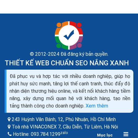
© 2012-2024 Đã đăng ký bản quyền.
THIẾT KẾ WEB CHUẨN SEO NẮNG XANH
Dịch vụ seo là gì? Tìm hiểu về dịch vụ seo web và
Đã phục vụ và hợp tác với nhiều doanh nghiệp, giúp họ
các công ty seo
phát huy sức mạnh, tăng lợi thế cạnh tranh, thúc đẩy độ
Theo như Wikipedia, SEO là tối ưu hóa công cụ tìm
nhận diện thương hiệu online, và kết nối khách hàng tiềm
kiếm (tiếng Anh: Search Engine Optimization- viết
năng, xây dựng mối quan hệ với khách hàng, tạo nền
tắt: SEO), là một tập hợp các phương pháp nhằm...
tảng thành công cho doanh nghiệp.
Xem thêm
243 Huỳnh Văn Bánh, 12, Phú Nhuận,
Hồ Chí Minh
Toà nhà VINACONEX 7, Cầu Diễn, Từ Liêm,
Hà Nội
zalo
Hotline:
093.784.1299
Mục lục