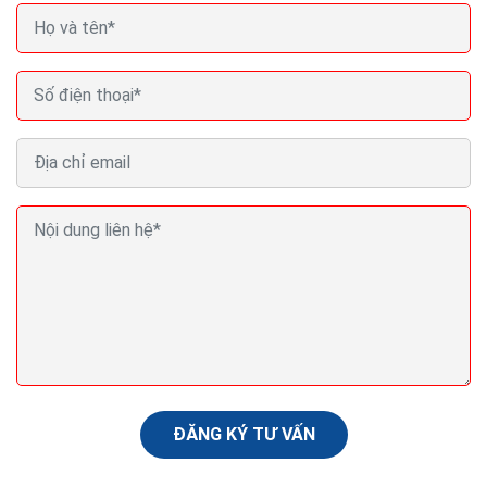
Seo (search engine optimization) là gì? Seo là gì
trong Marketing?
Nội dung là yếu tố quyết định. Có lẽ bạn đã nghe điều
này hàng trăm lần rồi khi tìm hiểu về mối quan hệ giữa
nội dung và SEO. Tạo dựng được nguồn...
ĐĂNG KÝ TƯ VẤN