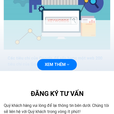
Các tiêu chí của Google để xếp hạng một web 200
tiêu chí của Google
XEM THÊM
Thuật toán tìm kiếm của Google ngày càng phức tạp
và thông minh hơn. Các phương pháp nhồi nhét từ khóa.
Hoặc mua lại các nội dung sẽ làm mất hiệu quả...
ĐĂNG KÝ TƯ VẤN
Quý khách hàng vui lòng để lại thông tin bên dưới. Chúng tôi
sẽ liên hệ với Quý khách trong vòng ít phút!