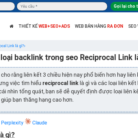
Gọi lại cho 
THIẾT KẾ
WEB+SEO+ADS
WEB BÁN HÀNG
RA ĐƠN
SEO
cal Link là gì?
loại backlink trong seo Reciprocal Link l
cho rằng liên kết 3 chiều hiện nay phổ biến hơn hay liên
ưng việc tìm hiểu
reciprocal link
là gì và các loại liên kế
cái nhìn tổng quát, bạn sẽ dễ quyết định được loại liên 
 giúp bạn thăng hạng cao hơn.
Perplexity
Claude
là gì?