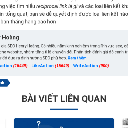
ng việc tìm hiểu
reciprocal link là gì
và các loại liên kết k
ìn tổng quát, bạn sẽ dễ quyết định được loại liên kết nà
p bạn thăng hạng cao hơn
y Hoàng
gia SEO Henry Hoàng. Có nhiều năm kinh nghiệm trong lĩnh vực seo, cả
ho website, nhằm tăng tỉ lệ chuyển đổi. Phân tích đánh giá độ cạnh t
từ đó đưa ra định hướng SEO phù hợp.
Xem thêm
Action
(15449)
-
LikeAction
(15649)
-
WriteAction
(900)
ink
BÀI VIẾT LIÊN QUAN