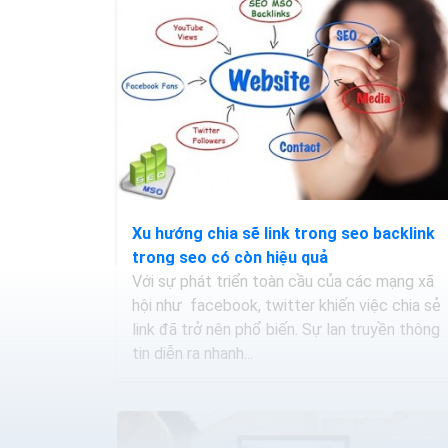
Xu hướng chia sẽ link trong seo backlink
trong seo có còn hiệu quả
Với sự phát triển toàn cầu của các mạng xã
hội như facebook, twitter khiến việc chia sẻ
link đã trở nên phổ biến. Sự lan truyền thông
tin diễn ra nhanh...