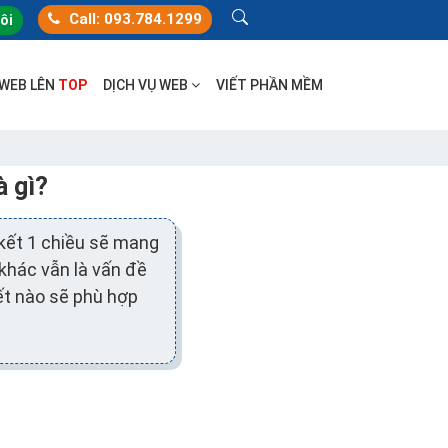
Call: 093.784.1299
tôi
 WEB LÊN
TOP
DỊCH VỤ WEB
VIẾT PHẦN MỀM
à gì?
 kết 1 chiều sẽ mang
t khác vẫn là vấn đề
kết nào sẽ phù hợp