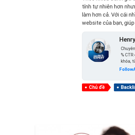
tính tự nhiên hơn như
làm hơn cả. Với cái nh
website của bạn, giú
Henr
Chuyên 
% CTR c
khóa, 
Follow
Chủ đề
Backl