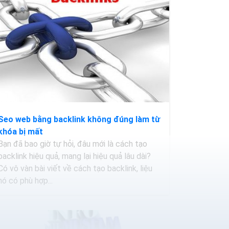
Seo web bằng backlink không đúng làm từ
khóa bị mất
Bạn đã bao giờ tự hỏi, đâu mới là cách tạo
backlink hiệu quả, mang lại hiệu quả lâu dài?
Có vô vàn bài viết về cách tạo backlink, liệu
nó có phù hợp...