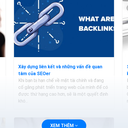
Xây dựng liên kết và những vấn đề quan
tâm của SEOer
Khi bạn bị hạn chế về mặt tài chính và đang
cố gắng phát triển trang web của mình để có
được thứ hạng cao hơn, sẽ là một quyết định
khó...
XEM THÊM