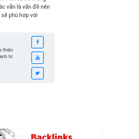
hác vẫn là vấn đề nên
o sẽ phù hợp với
i thiện
ranh từ