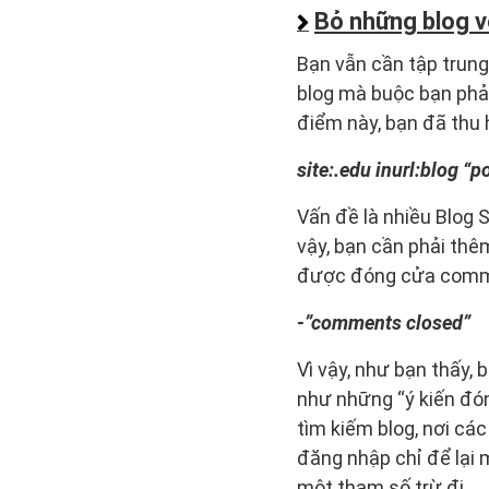
Bỏ những blog 
Bạn vẫn cần tập trung 
blog mà buộc bạn phải
điểm này, bạn đã thu
site:.edu inurl:blog “
Vấn đề là nhiều Blog 
vậy, bạn cần phải thê
được đóng cửa comm
-”comments closed”
Vì vậy, như bạn thấy, 
như những “ý kiến ​​đ
tìm kiếm blog, nơi cá
đăng nhập chỉ để lại 
một tham số trừ đi …