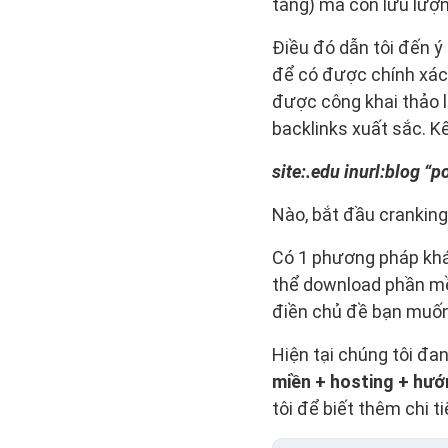
tăng) mà còn lưu lượn
Điều đó dẫn tôi đến ý
để có được chính xác.
được công khai thảo l
backlinks xuất sắc. Kế
site:.edu inurl:blog “
Nào, bắt đầu cranking 
Có 1 phương pháp khác
thể download phần mềm
điền chủ đề bạn muốn 
Hiện tại chúng tôi đa
miền + hosting + hướ
tôi để biết thêm chi ti