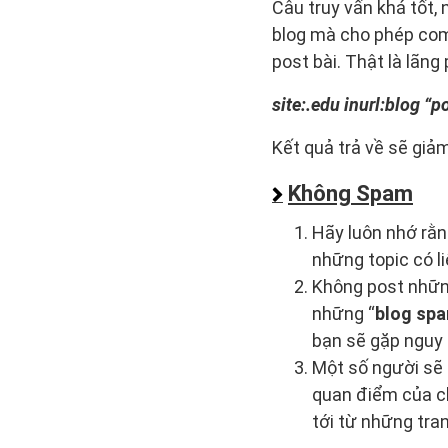
Câu truy vấn khá tốt,
blog mà cho phép comm
post bài. Thật là lãng
site:.edu inurl:blog “
Kết quả trả về sẽ gi
Không Spam
Hãy luôn nhớ rằn
những topic có l
Không post nhữ
những “
blog sp
bạn sẽ gặp nguy 
Một số người sẽ 
quan điểm của ch
tới từ những tra