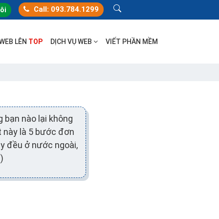
Call: 093.784.1299
tôi
 WEB LÊN
TOP
DỊCH VỤ WEB
VIẾT PHẦN MỀM
 bạn nào lại không
ết này là 5 bước đơn
ày đều ở nước ngoài,
)