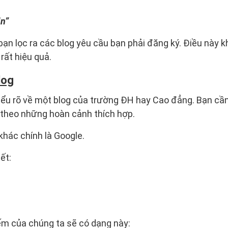
in”
bạn lọc ra các blog yêu cầu bạn phải đăng ký. Điều này k
rất hiệu quả.
log
ểu rõ về một blog của trường ĐH hay Cao đẳng. Bạn cần 
 theo những hoàn cảnh thích hợp.
khác chính là Google.
ết:
iếm của chúng ta sẽ có dạng này: