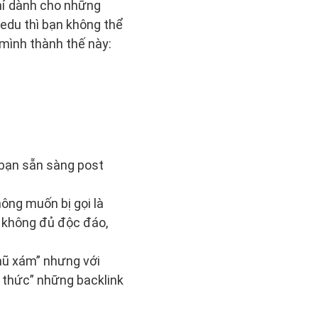
chỉ dành cho những
.edu thì bạn không thể
a mình thành thế này:
 bạn sẵn sàng post
ông muốn bị gọi là
ó không đủ độc đáo,
ũ xám” nhưng với
g thức” những backlink