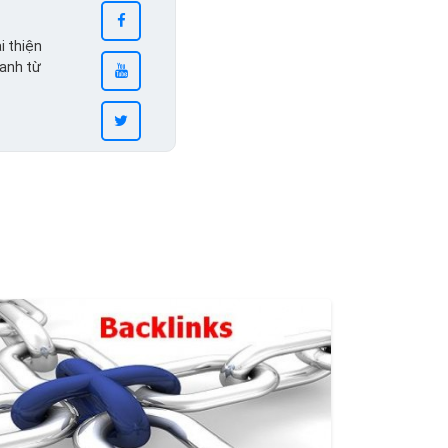
i thiện
ranh từ