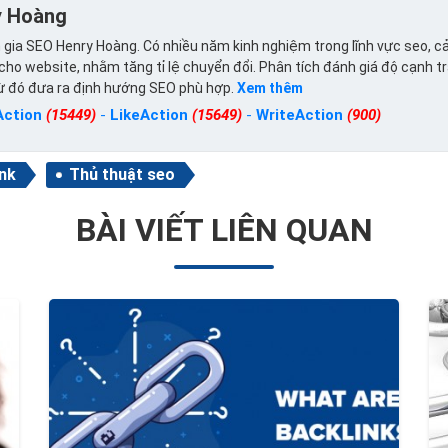
y Hoàng
gia SEO Henry Hoàng. Có nhiều năm kinh nghiệm trong lĩnh vực seo, cả
ho website, nhằm tăng tỉ lệ chuyển đổi. Phân tích đánh giá độ cạnh t
từ đó đưa ra định hướng SEO phù hợp.
Xem thêm
Action
(15449)
-
LikeAction
(15649)
-
WriteAction
(900)
ink
Thủ thuật seo
BÀI VIẾT LIÊN QUAN