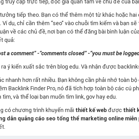
g truy cập trực tiếp, độc giả quan tâm về chủ đề của bạ
 tưởng tiếp theo. Bạn có thể thêm một từ khác hoặc hai
 Ví dụ, chỉ cần thêm “seo” vào chuỗi tìm kiếm và bạn sẽ 
uận về các chủ đề, nơi bạn có thể đăng bài bình luận c
t quả:
post a comment” -”comments closed” -”you must be logged 
ra ý kiến ​​xuất sắc trên blog edu. Và nhận được backlin
 nhanh hơn rất nhiều. Bạn không cần phải nhớ toàn bộ 
 Backlink Finder Pro, nó đã tích hợp toàn bộ các cú phá
tìm, và thể loại bạn muốn tìm link, gov hay edu.
ng có chương trình khuyến mãi
thiết kế web
được
thiết 
ng dẫn quảng cáo seo tổng thể marketing online miễn 
ết.