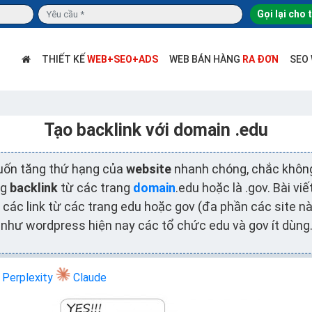
Gọi lại cho 
THIẾT KẾ
WEB+SEO+ADS
WEB BÁN HÀNG
RA ĐƠN
SEO
Tạo backlink với domain .edu
uốn tăng thứ hạng của
website
nhanh chóng, chắc không
ng
backlink
từ các trang
domain
.edu hoặc là .gov. Bài vi
 các link từ các trang edu hoặc gov (đa phần các site n
như wordpress hiện nay các tổ chức edu và gov ít dùng.
Perplexity
Claude