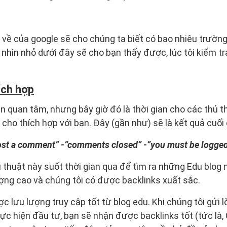
 về của google sẽ cho chúng ta biết có bao nhiêu trườn
 nhìn nhỏ dưới đây sẽ cho bạn thấy được, lúc tôi kiểm tr
ích hợp
n quan tâm, nhưng bây giờ đó là thời gian cho các thủ th
 cho thích hợp với bạn. Đây (gần như) sẽ là kết quả cuối
“post a comment” -”comments closed” -”you must be logged
 thuật này suốt thời gian qua để tìm ra những Edu blog 
lượng cao và chúng tôi có được backlinks xuất sắc.
 lưu lượng truy cập tốt từ blog edu. Khi chúng tôi gửi l
thực hiện đầu tư, bạn sẽ nhận được backlinks tốt (tức là