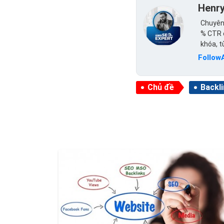
Henr
Chuyên 
% CTR c
khóa, 
Follow
Chủ đề
Backl