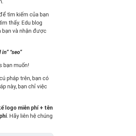
n.
 để tìm kiếm của bạn
tìm thấy. Edu blog
ủa bạn và nhận được
in” “seo”
ks bạn muốn!
cú pháp trên, bạn có
p này, bạn chỉ việc
kế logo miễn phí + tên
phí
. Hãy liên hệ chúng