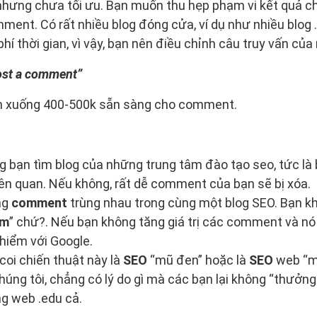
 nhưng chưa tối ưu. Bạn muốn thu hẹp phạm vi kết quả 
ent. Có rất nhiều blog đóng cửa, ví dụ như nhiều blog 
 phí thời gian, vì vậy, bạn nên điều chỉnh câu truy vấn củ
post a comment”
ảm xuống 400-500k sẵn sàng cho comment.
g bạn tìm blog của những trung tâm đào tạo seo, tức là
iên quan. Nếu không, rất dễ comment của bạn sẽ bị xóa.
ng
comment
trùng nhau trong cùng một blog SEO. Bạn kh
am
” chứ?. Nếu bạn không tăng giá trị các comment và n
hiểm với Google.
coi chiến thuật này là
SEO
“mũ đen” hoặc là
SEO
web “m
úng tôi, chẳng có lý do gì mà các bạn lại không “thưởn
ng web .edu cả.