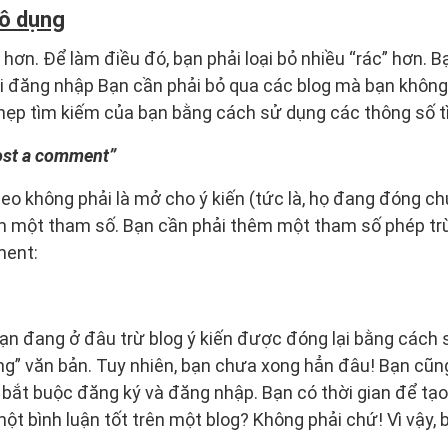
vô dụng
hơn. Để làm điều đó, bạn phải loại bỏ nhiều “rác” hơn. Bạ
 đăng nhập Bạn cần phải bỏ qua các blog mà bạn không t
 hẹp tìm kiếm của bạn bằng cách sử dụng các thông số t
post a comment”
Seo không phải là mở cho ý kiến ​​(tức là, họ đang đóng 
m một tham số. Bạn cần phải thêm một tham số phép trừ
ent:
bạn đang ở đâu trừ blog ý kiến ​​được đóng lại bằng cách
óng” văn bản. Tuy nhiên, bạn chưa xong hẳn đâu! Bạn cũn
c bắt buộc đăng ký và đăng nhập. Bạn có thời gian để tạ
một bình luận tốt trên một blog? Không phải chứ! Vì vậy,