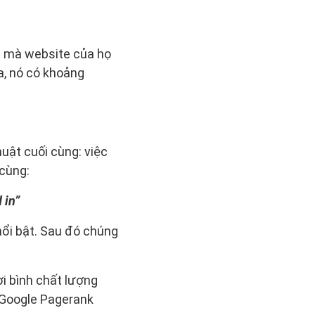
g mà website của họ
a, nó có khoảng
uật cuối cùng: việc
 cùng:
 in”
nổi bật. Sau đó chúng
ời bình chất lượng
, Google Pagerank