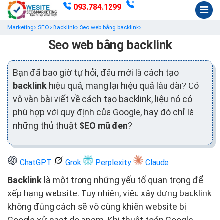
093.784.1299
Marketing
SEO
Backlink
Seo web bằng backlink
Seo web bằng backlink
Bạn đã bao giờ tự hỏi, đâu mới là cách tạo
backlink
hiệu quả, mang lại hiệu quả lâu dài? Có
vô vàn bài viết về cách tạo backlink, liệu nó có
phù hợp với quy định của Google, hay đó chỉ là
những thủ thuật
SEO mũ đen
?
ChatGPT
Grok
Perplexity
Claude
Backlink
là một trong những yếu tố quan trọng để
xếp hạng website. Tuy nhiên, việc xây dựng backlink
không đúng cách sẽ vô cùng khiến website bị
Google xử phạt do spam. Khi thuật toán Google