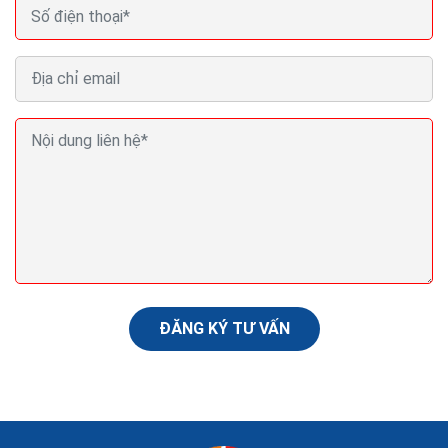
Thủ thuật SEO backlink cách tạo backlink hiệu quả
Trong quá trình thực hiện dịch vụ seo web của mình
thì thủ thuật seo backlink không thể thiếu, nó đóng
một vai trò hết sức quan trọng trong...
ĐĂNG KÝ TƯ VẤN