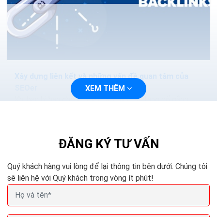
Xây dựng liên kết và những vấn đề quan tâm của
SEOer
XEM THÊM
Khi bạn bị hạn chế về mặt tài chính và đang cố gắng
phát triển trang web của mình để có được thứ hạng
cao hơn, sẽ là một quyết định khó...
ĐĂNG KÝ TƯ VẤN
Quý khách hàng vui lòng để lại thông tin bên dưới. Chúng tôi
sẽ liên hệ với Quý khách trong vòng ít phút!