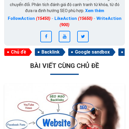
chuyển đổi. Phân tích đánh giá độ cạnh tranh từ khóa, từ đó
đưa ra định hướng SEO phù hợp.
Xem thêm
FollowAction
(15450)
-
LikeAction
(15650)
-
WriteAction
(900)
Chủ đề
Backlink
Google sandbox
T
BÀI VIẾT CÙNG CHỦ ĐỀ