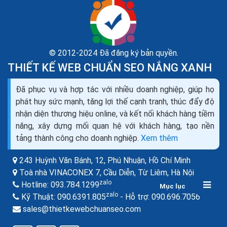
© 2012-2024 Đã đăng ký bản quyền.
THIẾT KẾ WEB CHUẨN SEO NẮNG XANH
Cách xây dựng đường link phụ khi website mới
thành lập và không có vốn
Đã phục vụ và hợp tác với nhiều doanh nghiệp, giúp họ
Kết hợp giữa điều bạn muốn nói và điều họ hứng thú để
phát huy sức mạnh, tăng lợi thế cạnh tranh, thúc đẩy độ
tạo ra sự tương quan. Có được những bài viết có sự
nhận diện thương hiệu online, và kết nối khách hàng tiềm
tương quan là những gì bạn cần có,...
năng, xây dựng mối quan hệ với khách hàng, tạo nền
tảng thành công cho doanh nghiệp.
Xem thêm
243 Huỳnh Văn Bánh, 12, Phú Nhuận,
Hồ Chí Minh
Toà nhà VINACONEX 7, Cầu Diễn, Từ Liêm,
Hà Nội
zalo
Hotline:
093.784.1299
Mục lục
zalo
zalo
Kỹ Thuật:
090.6391.805
- Hỗ trợ:
090.696.7056
sales@thietkewebchuanseo.com