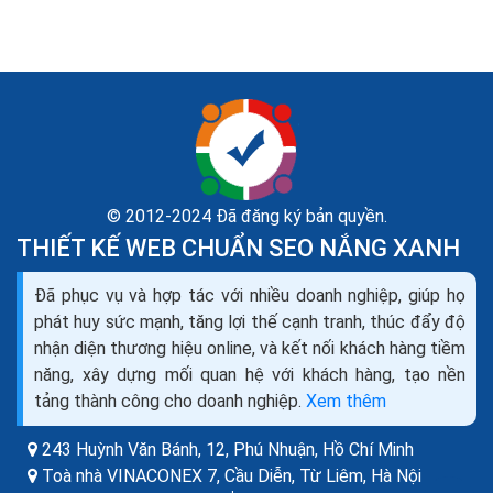
© 2012-2024 Đã đăng ký bản quyền.
THIẾT KẾ WEB CHUẨN SEO NẮNG XANH
Seo web bằng backlink không đúng làm từ khóa bị
mất
Đã phục vụ và hợp tác với nhiều doanh nghiệp, giúp họ
Bạn đã bao giờ tự hỏi, đâu mới là cách tạo backlink hiệu
phát huy sức mạnh, tăng lợi thế cạnh tranh, thúc đẩy độ
quả, mang lại hiệu quả lâu dài? Có vô vàn bài viết về
nhận diện thương hiệu online, và kết nối khách hàng tiềm
cách tạo backlink, liệu nó có phù hợp...
năng, xây dựng mối quan hệ với khách hàng, tạo nền
tảng thành công cho doanh nghiệp.
Xem thêm
243 Huỳnh Văn Bánh, 12, Phú Nhuận,
Hồ Chí Minh
Toà nhà VINACONEX 7, Cầu Diễn, Từ Liêm,
Hà Nội