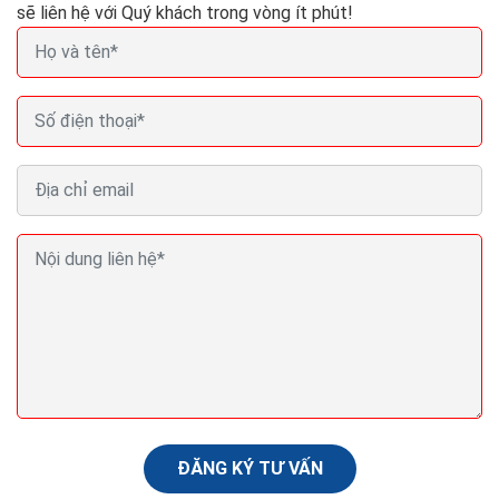
sẽ liên hệ với Quý khách trong vòng ít phút!
Thủ thuật SEO backlink cách tạo backlink hiệu quả
Trong quá trình thực hiện dịch vụ seo web của mình
thì thủ thuật seo backlink không thể thiếu, nó đóng
một vai trò hết sức quan trọng trong...
ĐĂNG KÝ TƯ VẤN