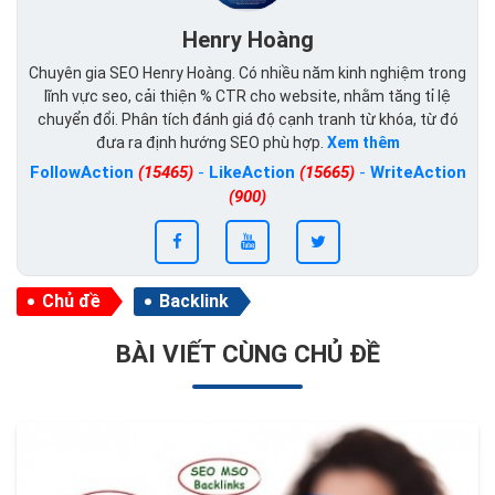
Henry Hoàng
Chuyên gia SEO Henry Hoàng. Có nhiều năm kinh nghiệm trong
lĩnh vực seo, cải thiện % CTR cho website, nhằm tăng tỉ lệ
chuyển đổi. Phân tích đánh giá độ cạnh tranh từ khóa, từ đó
đưa ra định hướng SEO phù hợp.
Xem thêm
FollowAction
(15465)
-
LikeAction
(15665)
-
WriteAction
(900)
Chủ đề
Backlink
BÀI VIẾT CÙNG CHỦ ĐỀ