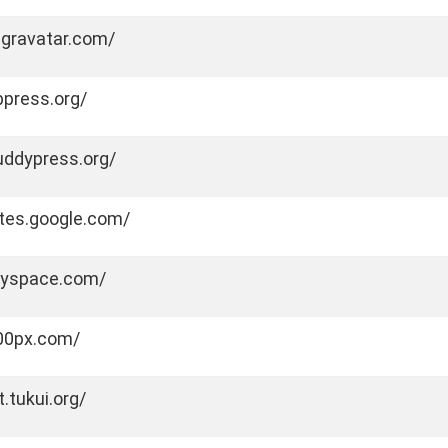
i.gravatar.com/
bpress.org/
uddypress.org/
ites.google.com/
myspace.com/
500px.com/
t.tukui.org/