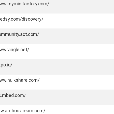
www.myminifactory.com/
reedsy.com/discovery/
community.act.com/
ww.vingle.net/
xpo.io/
www.hulkshare.com/
os.mbed.com/
ww.authorstream.com/