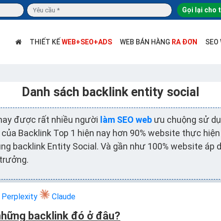
Gọi lại cho 
THIẾT KẾ
WEB+SEO+ADS
WEB BÁN HÀNG
RA ĐƠN
SEO
Danh sách backlink entity social
 nay được rất nhiều người
làm SEO web
ưu chuộng sử dụ
 của Backlink Top 1 hiện nay hơn 90% website thực hiện
ng backlink Entity Social. Và gần như 100% website áp d
 trưởng.
Perplexity
Claude
những backlink đó ở đâu?