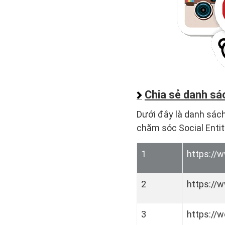
Chia sẻ danh sác
Dưới đây là danh sách 
chăm sóc Social Entit
1
https://
2
https://
3
https://