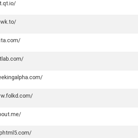
t.qt.io/
awk.to/
iita.com/
itlab.com/
seekingalpha.com/
ww.folkd.com/
about.me/
liphtml5.com/