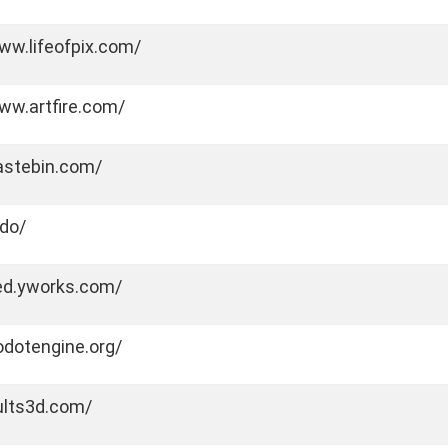
ww.lifeofpix.com/
ww.artfire.com/
pastebin.com/
.do/
yed.yworks.com/
odotengine.org/
ults3d.com/