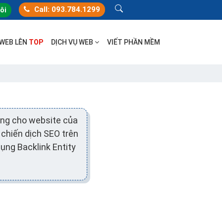
Call: 093.784.1299
tôi
 WEB LÊN
TOP
DỊCH VỤ WEB
VIẾT PHẦN MỀM
ng cho website của
 chiến dịch SEO trên
ụng Backlink Entity