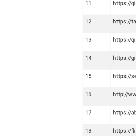
11
https://gi
12
https://t
13
https://q
14
https://g
15
https://
16
http://w
17
https://
18
https://f