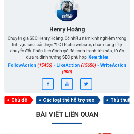
Henry Hoàng
Chuyên gia SEO Henry Hoàng. Có nhiều năm kinh nghiệm trong
lĩnh vực seo, cải thiện % CTR cho website, nhằm tăng tỉ lệ
chuyển đổi. Phân tích đánh giá độ cạnh tranh từ khóa, từ đó
đưa ra định hướng SEO phù hợp.
Xem thêm
FollowAction
(15456)
-
LikeAction
(15656)
-
WriteAction
(900)
Chủ đề
Các loại thẻ hỗ trợ seo
Thủ thuật
BÀI VIẾT LIÊN QUAN