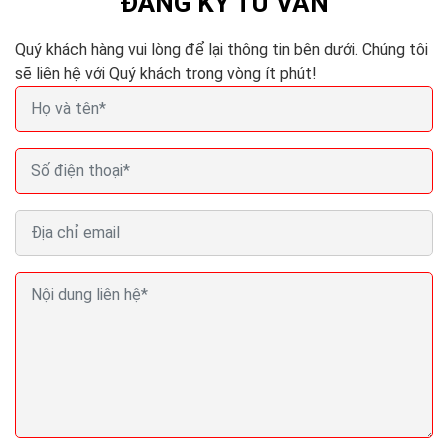
ĐĂNG KÝ TƯ VẤN
Quý khách hàng vui lòng để lại thông tin bên dưới. Chúng tôi
sẽ liên hệ với Quý khách trong vòng ít phút!
Seo (search engine optimization) là gì? Seo là gì
trong Marketing?
Nội dung là yếu tố quyết định. Có lẽ bạn đã nghe điều
này hàng trăm lần rồi khi tìm hiểu về mối quan hệ giữa
nội dung và SEO. Tạo dựng được nguồn...