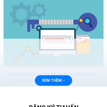
Các tiêu chí của Google để xếp hạng một web 200
tiêu chí của Google
XEM THÊM
Thuật toán tìm kiếm của Google ngày càng phức tạp
và thông minh hơn. Các phương pháp nhồi nhét từ khóa.
Hoặc mua lại các nội dung sẽ làm mất hiệu quả...