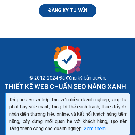
ĐĂNG KÝ TƯ VẤN
© 2012-2024 Đã đăng ký bản quyền.
THIẾT KẾ WEB CHUẨN SEO NẮNG XANH
Dịch vụ seo là gì? Tìm hiểu về dịch vụ seo web và
Đã phục vụ và hợp tác với nhiều doanh nghiệp, giúp họ
các công ty seo
phát huy sức mạnh, tăng lợi thế cạnh tranh, thúc đẩy độ
Theo như Wikipedia, SEO là tối ưu hóa công cụ tìm
nhận diện thương hiệu online, và kết nối khách hàng tiềm
kiếm (tiếng Anh: Search Engine Optimization- viết
năng, xây dựng mối quan hệ với khách hàng, tạo nền
tắt: SEO), là một tập hợp các phương pháp nhằm...
tảng thành công cho doanh nghiệp.
Xem thêm