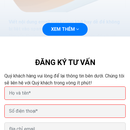
Viết nội dung email marketing khó hay dễ để không
bị liệt vào spam
XEM THÊM
Bạn vẫn thường thấy trên một website nào đó vài cái
pop-up mời chào kiểu “Hãy click vào đây để nhận được
quà đặc biệt qua email”. Khách hàng thường...
ĐĂNG KÝ TƯ VẤN
Quý khách hàng vui lòng để lại thông tin bên dưới. Chúng tôi
sẽ liên hệ với Quý khách trong vòng ít phút!