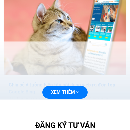
Chia sẻ ý tưởng biên tập nội dung web ra đơn top
Google Bing
XEM THÊM
Thật hoang mang khi tôi vừa nói ở trên rằng không
được trùng lặp nội dung. Không được lấy của đối thủ.
Nhưng khoan đã, bạn có thể chờ đợi...
ĐĂNG KÝ TƯ VẤN