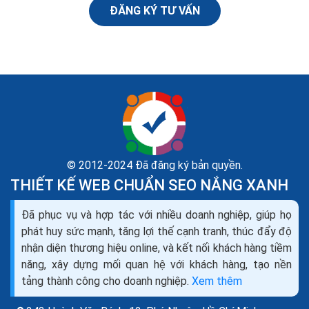
ĐĂNG KÝ TƯ VẤN
© 2012-2024 Đã đăng ký bản quyền.
THIẾT KẾ WEB CHUẨN SEO NẮNG XANH
Cách xây dựng nội dung web hấp dẫn chuẩn Google
Đã phục vụ và hợp tác với nhiều doanh nghiệp, giúp họ
Bing ra đơn
phát huy sức mạnh, tăng lợi thế cạnh tranh, thúc đẩy độ
SEO content hiểu đơn giản là phương pháp SEO dưạ
nhận diện thương hiệu online, và kết nối khách hàng tiềm
trên nội dung chất lượng là chính. Các yếu tố quan
năng, xây dựng mối quan hệ với khách hàng, tạo nền
trọng nhất giúp làm SEO thành công là: Nội dung,
tảng thành công cho doanh nghiệp.
Xem thêm
Onpage, Backlink, Traffic.