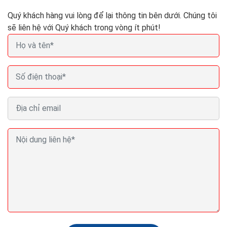
Quý khách hàng vui lòng để lại thông tin bên dưới. Chúng tôi
sẽ liên hệ với Quý khách trong vòng ít phút!
Ba lời khuyên về SEO giúp nội dung Pr cua bạn xếp
thứ hạng cao Google
Việc triên khai thuật toán Panda 4.2 của Google đã
được bắt đầu vào cuối tuần qua và đang tiếp tục thực
hiện cam kết của Google trao cho những nội...