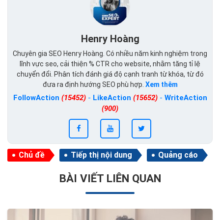
Henry Hoàng
Chuyên gia SEO Henry Hoàng. Có nhiều năm kinh nghiệm trong
lĩnh vực seo, cải thiện % CTR cho website, nhằm tăng tỉ lệ
chuyển đổi. Phân tích đánh giá độ cạnh tranh từ khóa, từ đó
đưa ra định hướng SEO phù hợp.
Xem thêm
FollowAction
(15452)
-
LikeAction
(15652)
-
WriteAction
(900)
Chủ đề
Tiếp thị nội dung
Quảng cáo
BÀI VIẾT LIÊN QUAN