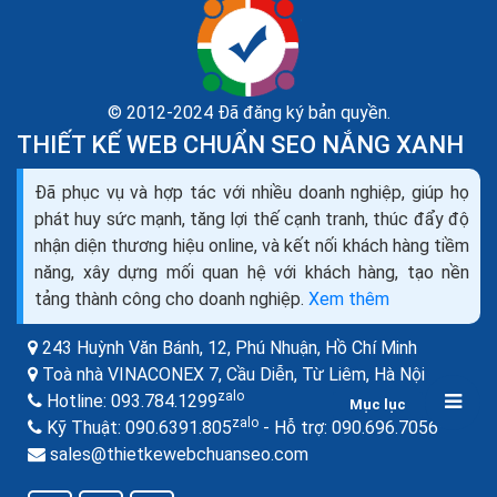
© 2012-2024 Đã đăng ký bản quyền.
THIẾT KẾ WEB CHUẨN SEO NẮNG XANH
Dịch vụ seo là gì? Tìm hiểu về dịch vụ seo web và
Đã phục vụ và hợp tác với nhiều doanh nghiệp, giúp họ
các công ty seo
phát huy sức mạnh, tăng lợi thế cạnh tranh, thúc đẩy độ
Theo như Wikipedia, SEO là tối ưu hóa công cụ tìm
nhận diện thương hiệu online, và kết nối khách hàng tiềm
kiếm (tiếng Anh: Search Engine Optimization- viết
năng, xây dựng mối quan hệ với khách hàng, tạo nền
tắt: SEO), là một tập hợp các phương pháp nhằm...
tảng thành công cho doanh nghiệp.
Xem thêm
243 Huỳnh Văn Bánh, 12, Phú Nhuận,
Hồ Chí Minh
Toà nhà VINACONEX 7, Cầu Diễn, Từ Liêm,
Hà Nội
zalo
Hotline:
093.784.1299
Mục lục
zalo
zalo
Kỹ Thuật:
090.6391.805
- Hỗ trợ:
090.696.7056
sales@thietkewebchuanseo.com