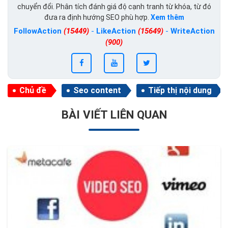
chuyển đổi. Phân tích đánh giá độ cạnh tranh từ khóa, từ đó
đưa ra định hướng SEO phù hợp.
Xem thêm
FollowAction
(15449)
-
LikeAction
(15649)
-
WriteAction
(900)
Chủ đề
Seo content
Tiếp thị nội dung
BÀI VIẾT LIÊN QUAN