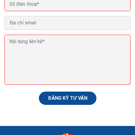
Seo (search engine optimization) là gì? Seo là gì
trong Marketing?
Nội dung là yếu tố quyết định. Có lẽ bạn đã nghe điều
này hàng trăm lần rồi khi tìm hiểu về mối quan hệ giữa
nội dung và SEO. Tạo dựng được nguồn...
ĐĂNG KÝ TƯ VẤN