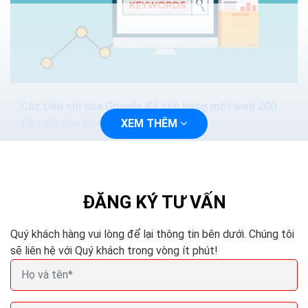
Các tiêu chí của Google để xếp hạng một web 200
tiêu chí của Google
XEM THÊM
Thuật toán tìm kiếm của Google ngày càng phức tạp
và thông minh hơn. Các phương pháp nhồi nhét từ khóa.
Hoặc mua lại các nội dung sẽ làm mất hiệu quả...
ĐĂNG KÝ TƯ VẤN
Quý khách hàng vui lòng để lại thông tin bên dưới. Chúng tôi
sẽ liên hệ với Quý khách trong vòng ít phút!