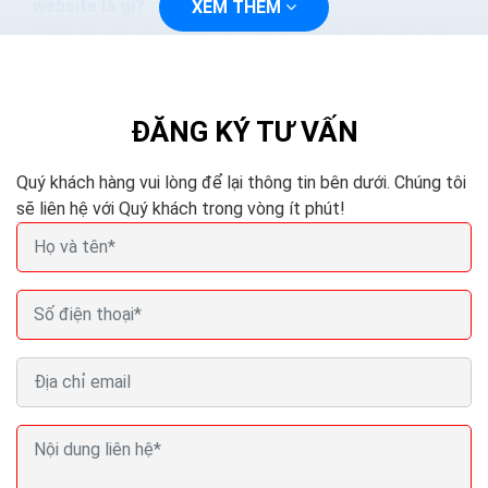
website là gì?
XEM THÊM
Thiết kế website chuẩn SEO là gì? Để có một website
đạt chuẩn, seo tốt luôn được các cỗ máy tìm kiếm
Google, Bing, Yahoo.. đánh giá cao, được ưu tiên xếp...
ĐĂNG KÝ TƯ VẤN
Quý khách hàng vui lòng để lại thông tin bên dưới. Chúng tôi
sẽ liên hệ với Quý khách trong vòng ít phút!
3 bước chọn ra công ty thiết kế website chuyên