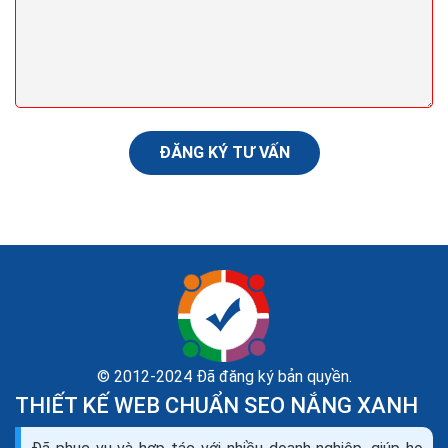
nghiệp uy tín giá rẻ
Chỉ với thao tác gõ cụm từ khóa “thiết kế web uy tín”
trên Google, ngay lập tức bạn nhận được khoảng hơn
2.000.000 kết quả trả về. Lựa chọn được...
ĐĂNG KÝ TƯ VẤN
© 2012-2024 Đã đăng ký bản quyền.
THIẾT KẾ WEB CHUẨN SEO NẮNG XANH
Mã giảm giá tên miền khuyến mãi tên miền coupon