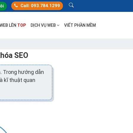
Call: 093.784.1299
tôi
 WEB LÊN
TOP
DỊCH VỤ WEB
VIẾT PHẦN MỀM
 khóa SEO
nh. Trong hướng dẫn
à kĩ thuật quan