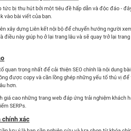
 tức bị thu hút bởi một tiêu đề hấp dẫn và độc đáo - đây
k vào bài viết của bạn.
ên xây dựng Liên kết nội bộ để chuyển hướng người xem
à điều này giúp họ ở lại trang lâu và sẽ quay trở lại tra
áo
ố quan trọng nhất để cải thiện SEO chính là nội dung bài
hông được copy và cần lồng ghép những yếu tố thú vị để 
lâu hơn.
h giá cao những trang web đáp ứng trải nghiệm khách h
kiếm SERPs.
 chính xác
ần lưu ý là bạn cần nghiên cứu và lựa chọn từ khóa chí