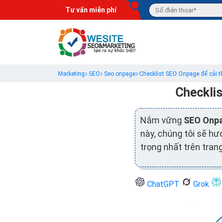
Tư vấn miễn phí
Marketing
SEO
Seo onpage
Checklist SEO Onpage để cải 
Checklis
Nắm vững
SEO Onp
này, chúng tôi sẽ h
trọng nhất trên trang
ChatGPT
Grok