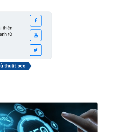
i thiện
ranh từ
ủ thuật seo