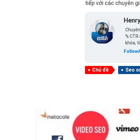
tiếp với các chuyên 
Henr
Chuyên 
% CTR c
khóa, 
Follow
Chủ đề
Seo o