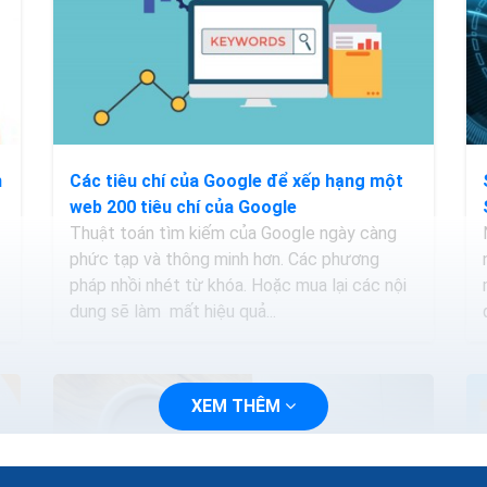
n
Các tiêu chí của Google để xếp hạng một
web 200 tiêu chí của Google
Thuật toán tìm kiếm của Google ngày càng
phức tạp và thông minh hơn. Các phương
pháp nhồi nhét từ khóa. Hoặc mua lại các nội
dung sẽ làm mất hiệu quả...
XEM THÊM