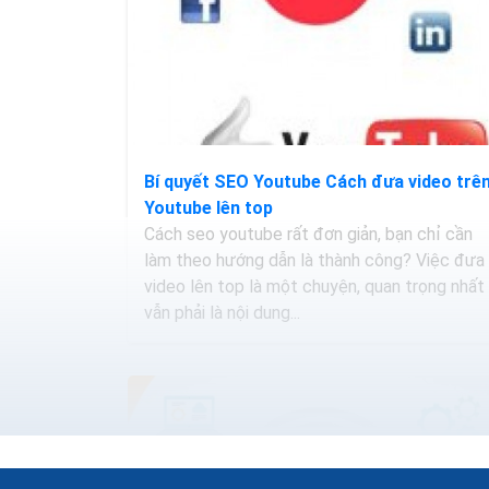
Bí quyết SEO Youtube Cách đưa video trê
Youtube lên top
Cách seo youtube rất đơn giản, bạn chỉ cần
làm theo hướng dẫn là thành công? Việc đưa
video lên top là một chuyện, quan trọng nhất
vẫn phải là nội dung...