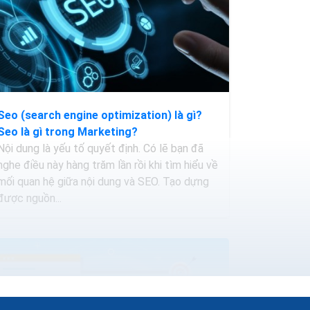
Seo (search engine optimization) là gì?
Seo là gì trong Marketing?
Nội dung là yếu tố quyết định. Có lẽ bạn đã
nghe điều này hàng trăm lần rồi khi tìm hiểu về
mối quan hệ giữa nội dung và SEO. Tạo dựng
được nguồn...