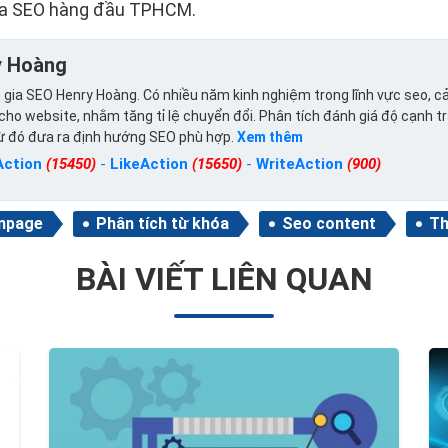
gia SEO hàng đầu TPHCM.
y Hoàng
gia SEO Henry Hoàng. Có nhiều năm kinh nghiệm trong lĩnh vực seo, cả
ho website, nhằm tăng tỉ lệ chuyển đổi. Phân tích đánh giá độ cạnh t
từ đó đưa ra định hướng SEO phù hợp.
Xem thêm
Action
(15450)
-
LikeAction
(15650)
-
WriteAction
(900)
npage
Phân tích từ khóa
Seo content
Th
BÀI VIẾT LIÊN QUAN