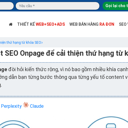
Gọi lại cho 
THIẾT KẾ
WEB+SEO+ADS
WEB BÁN HÀNG
RA ĐƠN
SEO
thiện thứ hạng từ khóa SEO
t SEO Onpage để cải thiện thứ hạng từ
age
đòi hỏi kiến thức rộng, vì nó bao gồm nhiều khía cạ
ướng dẫn bạn từng bước thông qua từng yếu tố content v
.
Perplexity
Claude