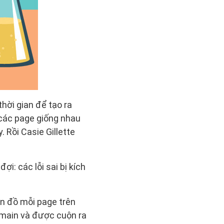
hời gian để tạo ra
các page giống nhau
. Rồi Casie Gillette
i: các lỗi sai bị kích
ản đồ mỗi page trên
domain và được cuộn ra