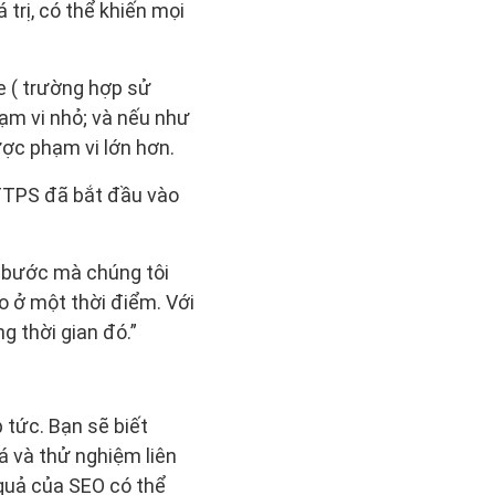
trị, có thể khiến mọi
e ( trường hợp sử
ạm vi nhỏ; và nếu như
ợc phạm vi lớn hơn.
TTPS đã bắt đầu vào
g bước mà chúng tôi
o ở một thời điểm. Với
g thời gian đó.”
 tức. Bạn sẽ biết
á và thử nghiệm liên
 quả của SEO có thể