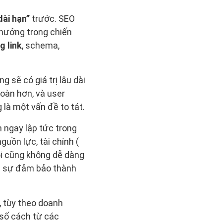
dài hạn”
trước. SEO
 hưởng trong chiến
g link
, schema,
 sẽ có giá trị lâu dài
oàn hơn, và user
 là một vấn đề to tát.
 ngay lập tức trong
uồn lực, tài chính (
ôi cũng không dễ dàng
n sự đảm bảo thành
c, tùy theo doanh
 số cách từ các