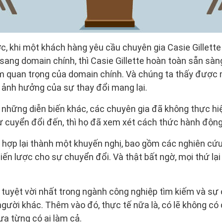
 khi một khách hàng yêu cầu chuyên gia Casie Gillette
ang domain chính, thì Casie Gillette hoàn toàn sẵn sàng
m quan trọng của domain chính. Và chúng ta thấy được
 ảnh hưởng của sự thay đổi mang lại.
những diễn biến khác, các chuyên gia đã không thực hiệ
 sự cuyển đổi đến, thì họ đã xem xét cách thức hành độn
g hợp lại thành một khuyến nghị, bao gồm các nghiên cứ
iến lược cho sự chuyển đổi. Và thật bất ngờ, mọi thứ lại
tuyệt vời nhất trong ngành công nghiệp tìm kiếm và sự c
gười khác. Thêm vào đó, thực tế nữa là, có lẽ không có
a từng có ai làm cả.