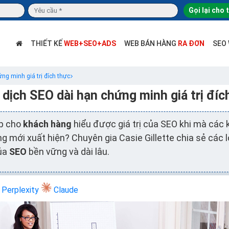
Gọi lại cho 
THIẾT KẾ
WEB+SEO+ADS
WEB BÁN HÀNG
RA ĐƠN
SEO
ng minh giá trị đích thực
 dịch SEO dài hạn chứng minh giá trị đíc
úp cho
khách hàng
hiểu được giá trị của SEO khi mà các
g mới xuất hiện? Chuyên gia Casie Gillette chia sẻ các l
của
SEO
bền vững và dài lâu.
Perplexity
Claude