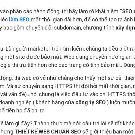
 vào phần các hành động, thì hãy làm rõ khái niệm
“SEO 
việc
làm SEO
mất thời gian dài hơn, để có thể tạo ra ảnh
ày bao gồm chuyển đổi subdomain, chương trình
xây dựn
. Là người marketer trên tìm kiếm, chúng ta đều biết rằng
ng một site được bảo mật. Web đang chuyển hướng an t
ogle thì ưu tiên hơn cho các trang có tính bảo mật. Đúng
động, thì web có vẻ như chẳng cho thấy một sự cải thiện
m. Và sự chuyển sang HTTPS thì đòi hỏi mất thời gian, ng
 vài vấn đề)…nói chung là việc đầu tư vào chỉ HTTPS th
ác doanh nghiệp ( khách hàng của
công ty SEO
) luôn muố
 tiền họ đã chi ra.
hể làm gì đây? Thành thực mà nói: câu trả lời sẽ rất khá
 Nhưng
THIẾT KẾ WEB CHUẨN SEO
sẽ giới thiệu bạn một