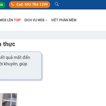
Call: 093.784.1299
tôi
 WEB LÊN
TOP
DỊCH VỤ WEB
VIẾT PHẦN MỀM
h thực
 kết quả mất đến
ời khuyên, giúp