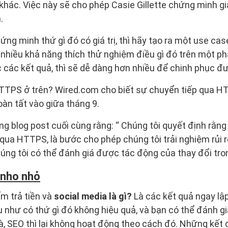
hác. Việc này sẽ cho phép Casie Gillette chứng minh giá 
.
g minh thứ gì đó có giá trị, thì hãy tạo ra một use cas
nhiều khả năng thích thử nghiệm điều gì đó trên một ph
các kết quả, thì sẽ dễ dàng hơn nhiều để chinh phục đư
TTPS ở trên? Wired.com cho biết sự chuyển tiếp qua H
àn tất vào giữa tháng 9.
ng blog post cuối cùng rằng: “ Chúng tôi quyết định rằn
ua HTTPS, là bước cho phép chúng tôi trải nghiệm rủi r
úng tôi có thể đánh giá được tác động của thay đổi tron
 nho nhỏ
ếm trả tiền và
social media là gì?
Là các kết quả ngay lập
như có thứ gì đó không hiệu quả, và bạn có thể đánh gi
, SEO thì lại không hoạt động theo cách đó. Những kết