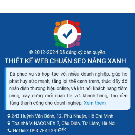
© 2012-2024 Đã đăng ký bản quyền.
THIẾT KẾ WEB CHUẨN SEO NẮNG XANH
Liên kết nội bộ trong câu trúc website kỹ thuật seo
Đã phục vụ và hợp tác với nhiều doanh nghiệp, giúp họ
onpage
phát huy sức mạnh, tăng lợi thế cạnh tranh, thúc đẩy độ
Với những web nhỏ có ít Category Page, thông thường
nhận diện thương hiệu online, và kết nối khách hàng tiềm
liên kết hay được đặt tại Navigation Menu để nhận
năng, xây dựng mối quan hệ với khách hàng, tạo nền
được sức mạnh từ Home Page vốn là 1 page mạnh
tảng thành công cho doanh nghiệp.
Xem thêm
nhất...
243 Huỳnh Văn Bánh, 12, Phú Nhuận,
Hồ Chí Minh
Toà nhà VINACONEX 7, Cầu Diễn, Từ Liêm,
Hà Nội
zalo
Hotline:
093.784.1299