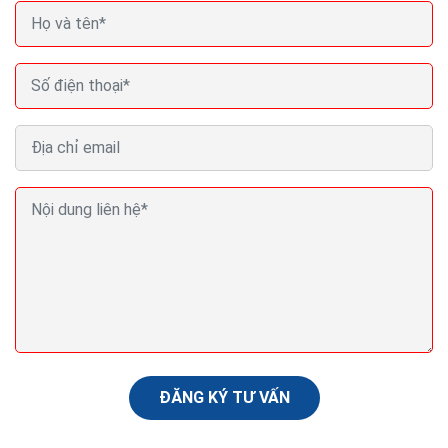
Seo web bằng backlink không đúng làm từ khóa bị
mất
Bạn đã bao giờ tự hỏi, đâu mới là cách tạo backlink hiệu
quả, mang lại hiệu quả lâu dài? Có vô vàn bài viết về
cách tạo backlink, liệu nó có phù hợp...
ĐĂNG KÝ TƯ VẤN