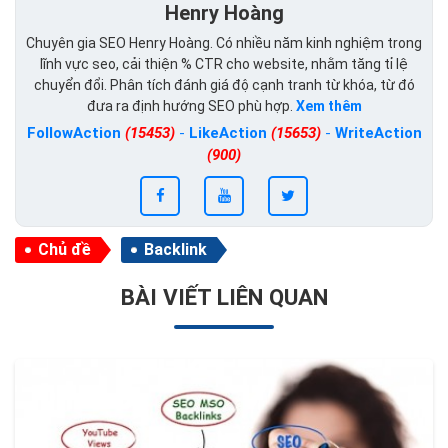
Henry Hoàng
Chuyên gia SEO Henry Hoàng. Có nhiều năm kinh nghiệm trong
lĩnh vực seo, cải thiện % CTR cho website, nhằm tăng tỉ lệ
chuyển đổi. Phân tích đánh giá độ cạnh tranh từ khóa, từ đó
đưa ra định hướng SEO phù hợp.
Xem thêm
FollowAction
(15453)
-
LikeAction
(15653)
-
WriteAction
(900)
Chủ đề
Backlink
BÀI VIẾT LIÊN QUAN