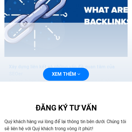
Xây dựng liên kết và những vấn đề quan tâm của
SEOer
XEM THÊM
Khi bạn bị hạn chế về mặt tài chính và đang cố gắng
phát triển trang web của mình để có được thứ hạng
cao hơn, sẽ là một quyết định khó...
ĐĂNG KÝ TƯ VẤN
Quý khách hàng vui lòng để lại thông tin bên dưới. Chúng tôi
sẽ liên hệ với Quý khách trong vòng ít phút!