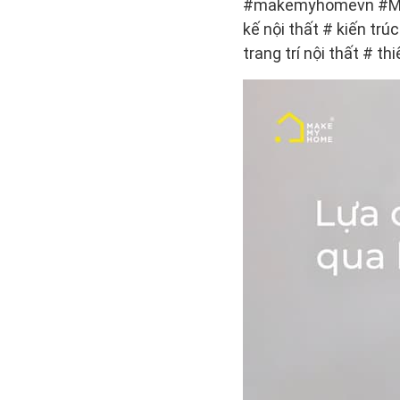
#makemyhomevn #MakeMy
kế nội thất # kiến ​​tr
trang trí nội thất # t