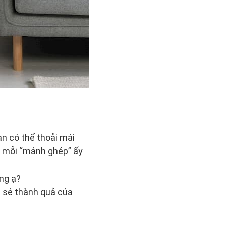
ạn có thể thoải mái
i mỗi “mảnh ghép” ấy
ng ạ?
 sẻ thành quả của