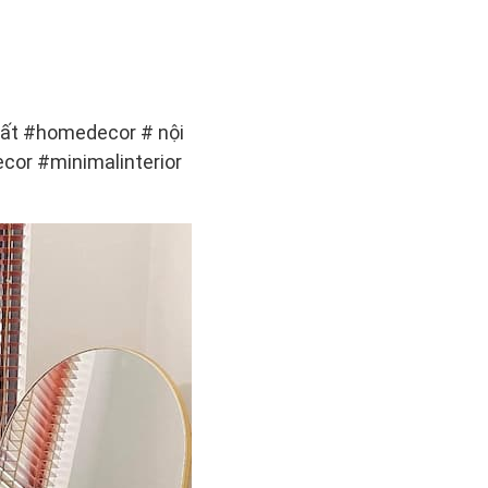
ất #homedecor # nội
decor #minimalinterior