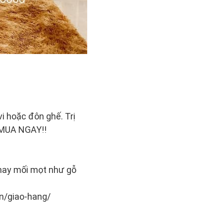
i hoặc đôn ghế. Trị
! MUA NGAY!!
 hay mối mọt như gỗ
vn/giao-hang/