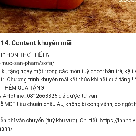
 14: Content khuyến mãi
T” HƠN THỜI TIẾT!?
nh-muc-san-pham/sofa/
ì, tặng ngay một trong các món tuỳ chọn: bàn trà, kệ tiv
2tr! Chương trình khuyến mãi kết thúc khi hết quà tặng!
ỜI THÊM QUÀ TẶNG!
y #Hotline_0812663325 để được tư vấn!
ỗ MDF tiêu chuẩn châu Âu, không bị cong vênh, co ngót
n phí vận chuyển (tuỳ khu vực). Chi tiết: https://lanha.
hanh/