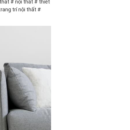
ất # nội thất # thiết
rang trí nội thất #