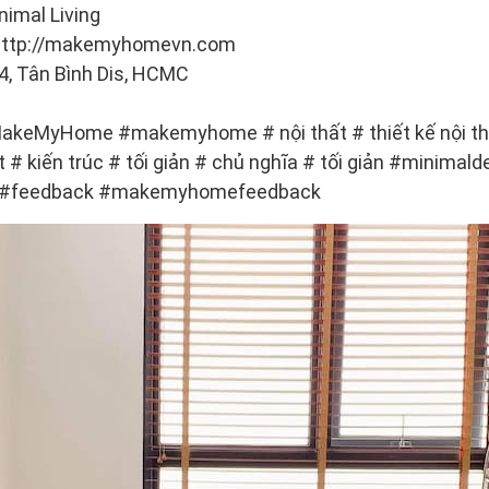
imal Living
i http://makemyhomevn.com
4, Tân Bình Dis, HCMC
eMyHome #makemyhome # nội thất # thiết kế nội th
ất # kiến ​​trúc # tối giản # chủ nghĩa # tối giản #minimal
K #feedback #makemyhomefeedback