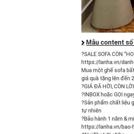
Mẫu content số
?SALE SOFA CÒN “HO
https://lanha.vn/da
Mua một ghế sofa bất k
giá quà tặng lên đến 
?GIÁ ĐÃ HỜI, CÒN L
?INBOX hoặc GỌI nga
?Sản phẩm chất liệu g
tự nhiên
?Bảo hành 1 năm & miễ
https://lanha.vn/bao-