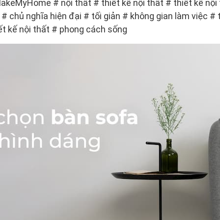
Home # nội thất # thiết kế nội thất # thiết kế nội th
úc # chủ nghĩa hiện đại # tối giản # không gian làm việc # t
hiết kế nội thất # phong cách sống