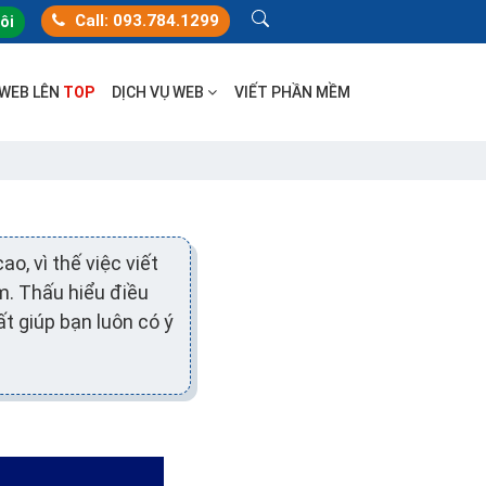
Call: 093.784.1299
tôi
 WEB LÊN
TOP
DỊCH VỤ WEB
VIẾT PHẦN MỀM
o, vì thế việc viết
m. Thấu hiểu điều
t giúp bạn luôn có ý