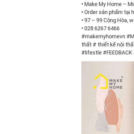
• Make My Home – Min
• Order sản phẩm tạ
• 97 – 99 Cộng Hòa, w
• 028 6267 6466
#makemyhomevn #Mak
thất # thiết kế nội th
#lifestle #FEEDBAC