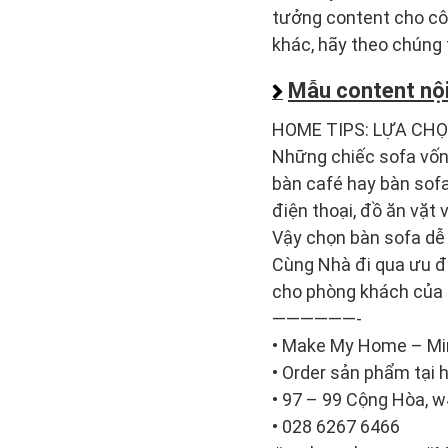
tưởng content cho côn
khác, hãy theo chúng 
Mẫu content nội
HOME TIPS: LỰA CH
Những chiếc sofa vốn 
bàn café hay bàn sofa
điện thoại, đồ ăn vặ
Vậy chọn bàn sofa dễ
Cùng Nhà đi qua ưu đ
cho phòng khách của 
——————-
• Make My Home – Min
• Order sản phẩm tạ
• 97 – 99 Cộng Hòa, w
• 028 6267 6466