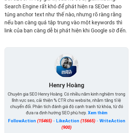
Search Engine rất khó để phát hiện ra SEOer thao
túng anchor text như thế nào, nhưng rõ ràng rằng
nếu bạn càng quá tập trung vào một keywords thì
link của bạn càng dễ bị phát hiện khi Google sờ đến.
Henry Hoàng
Chuyên gia SEO Henry Hoàng. Có nhiều năm kinh nghiệm trong
lĩnh vực seo, cải thiện % CTR cho website, nhằm tăng tỉ lệ
chuyển đổi. Phân tích đánh giá độ cạnh tranh từ khóa, từ đó
đưa ra định hướng SEO phù hợp.
Xem thêm
FollowAction
(15465)
-
LikeAction
(15665)
-
WriteAction
(900)