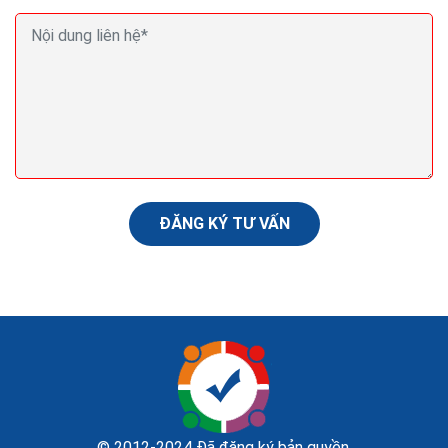
Seo web bằng backlink không đúng làm từ khóa bị
mất
Bạn đã bao giờ tự hỏi, đâu mới là cách tạo backlink hiệu
quả, mang lại hiệu quả lâu dài? Có vô vàn bài viết về
cách tạo backlink, liệu nó có phù hợp...
ĐĂNG KÝ TƯ VẤN
© 2012-2024 Đã đăng ký bản quyền.