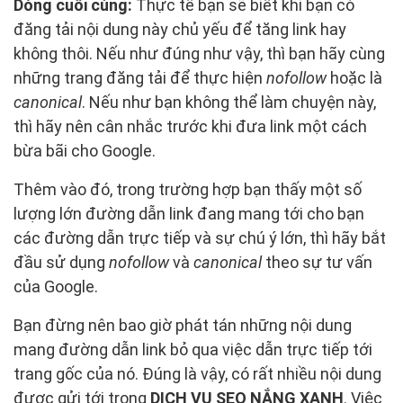
Dòng cuối cùng:
Thực tế bạn sẽ biết khi bạn có
đăng tải nội dung này chủ yếu để tăng link hay
không thôi. Nếu như đúng như vậy, thì bạn hãy cùng
những trang đăng tải để thực hiện
nofollow
hoặc là
canonical
. Nếu như bạn không thể làm chuyện này,
thì hãy nên cân nhắc trước khi đưa link một cách
bừa bãi cho Google.
Thêm vào đó, trong trường hợp bạn thấy một số
lượng lớn đường dẫn link đang mang tới cho bạn
các đường dẫn trực tiếp và sự chú ý lớn, thì hãy bắt
đầu sử dụng
nofollow
và
canonical
theo sự tư vấn
của Google.
Bạn đừng nên bao giờ phát tán những nội dung
mang đường dẫn link bỏ qua việc dẫn trực tiếp tới
trang gốc của nó. Đúng là vậy, có rất nhiều nội dung
được gửi tới trong
DỊCH VỤ SEO NẮNG XANH
. Việc