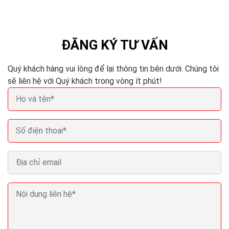
và thông minh hơn. Các phương pháp nhồi nhét từ khóa.
Hoặc mua lại các nội dung sẽ làm mất hiệu quả...
ĐĂNG KÝ TƯ VẤN
Quý khách hàng vui lòng để lại thông tin bên dưới. Chúng tôi
sẽ liên hệ với Quý khách trong vòng ít phút!
Seo (search engine optimization) là gì? Seo là gì
trong Marketing?
Nội dung là yếu tố quyết định. Có lẽ bạn đã nghe điều