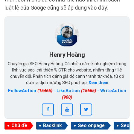
luật lệ của Googe cũng sẽ áp dụng vào đây.
Henry Hoàng
Chuyên gia SEO Henry Hoàng. Có nhiều năm kinh nghiệm trong
lĩnh vực seo, cải thiện % CTR cho website, nhằm tăng tỉ lệ
chuyển đổi. Phân tích đánh giá độ cạnh tranh từ khóa, từ đó
đưa ra định hướng SEO phù hợp.
Xem thêm
FollowAction
(15465)
-
LikeAction
(15665)
-
WriteAction
(900)
Chủ đề
Backlink
Seo onpage
Seo c