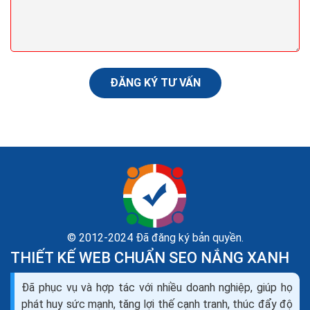
này hàng trăm lần rồi khi tìm hiểu về mối quan hệ giữa
nội dung và SEO. Tạo dựng được nguồn...
ĐĂNG KÝ TƯ VẤN
© 2012-2024 Đã đăng ký bản quyền.
THIẾT KẾ WEB CHUẨN SEO NẮNG XANH
Dịch vụ seo là gì? Tìm hiểu về dịch vụ seo web và
Đã phục vụ và hợp tác với nhiều doanh nghiệp, giúp họ
các công ty seo
phát huy sức mạnh, tăng lợi thế cạnh tranh, thúc đẩy độ