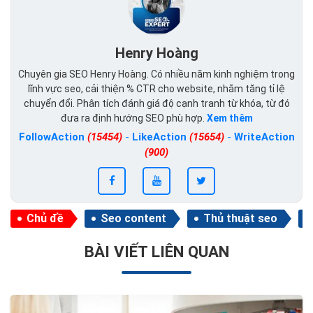
Henry Hoàng
Chuyên gia SEO Henry Hoàng. Có nhiều năm kinh nghiệm trong
lĩnh vực seo, cải thiện % CTR cho website, nhằm tăng tỉ lệ
chuyển đổi. Phân tích đánh giá độ cạnh tranh từ khóa, từ đó
đưa ra định hướng SEO phù hợp.
Xem thêm
FollowAction
(15454)
-
LikeAction
(15654)
-
WriteAction
(900)
Chủ đề
Seo content
Thủ thuật seo
BÀI VIẾT LIÊN QUAN