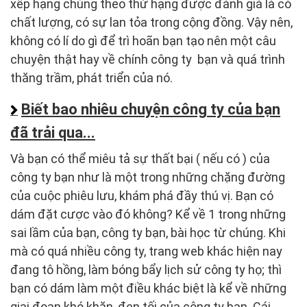
xếp hạng chúng theo thứ hạng được đánh giá là có
chất lượng, có sự lan tỏa trong cộng đồng. Vậy nên,
không có lí do gì để trì hoãn bạn tạo nên một câu
chuyện thật hay về chính công ty bạn và quá trình
thăng trầm, phát triển của nó.
Biết bao nhiêu chuyện công ty của bạn
đã trải qua...
Và bạn có thể miêu tả sự thất bại ( nếu có ) của
công ty bạn như là một trong những chặng đường
của cuộc phiêu lưu, khám phá đầy thú vị. Bạn có
dám đặt cược vào đó không? Kể về 1 trong những
sai lầm của bạn, công ty bạn, bài học từ chúng. Khi
mà có quá nhiều công ty, trang web khác hiện nay
đang tô hồng, làm bóng bẩy lịch sử công ty họ; thì
bạn có dám làm một điều khác biệt là kể về những
giai đoạn khó khăn, đen tối của công ty bạn. Cái