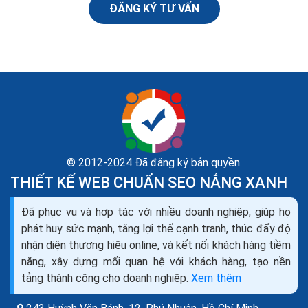
ĐĂNG KÝ TƯ VẤN
© 2012-2024 Đã đăng ký bản quyền.
THIẾT KẾ WEB CHUẨN SEO NẮNG XANH
345 kỹ năng thiết yếu trong dịch vụ khách hàng hiệu
Đã phục vụ và hợp tác với nhiều doanh nghiệp, giúp họ
quả nhất
phát huy sức mạnh, tăng lợi thế cạnh tranh, thúc đẩy độ
Kiên nhẫn không chỉ giúp bạn cung cấp dịch vụ tốt hơn,
nhận diện thương hiệu online, và kết nối khách hàng tiềm
mà một nghiên cứu của Đại học Toronto đã chỉ ra rằng
năng, xây dựng mối quan hệ với khách hàng, tạo nền
mất kiên nhẫn không chỉ ngăn cản khả...
tảng thành công cho doanh nghiệp.
Xem thêm