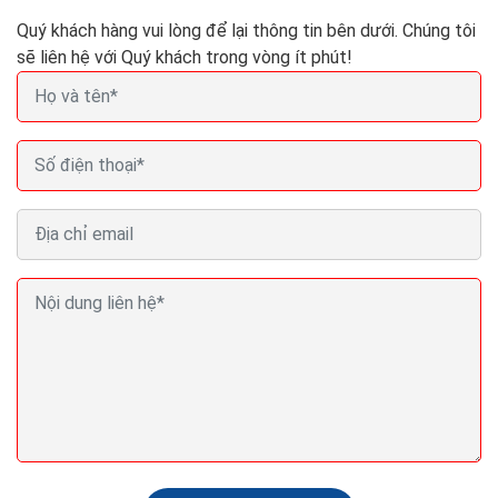
Quý khách hàng vui lòng để lại thông tin bên dưới. Chúng tôi
sẽ liên hệ với Quý khách trong vòng ít phút!
Bí quyết khiến khách hàng quay trở lại sau lần mua
hàng đầu tiên
Để có thể tiếp cận khách hàng hiệu quả nhất qua email
thương mại điện tử, hãy cố gắng tìm hiểu và phân tích
để biết được khách hàng của bạn đang...