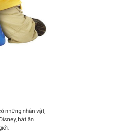
có những nhân vật,
Disney, bát ăn
iới.