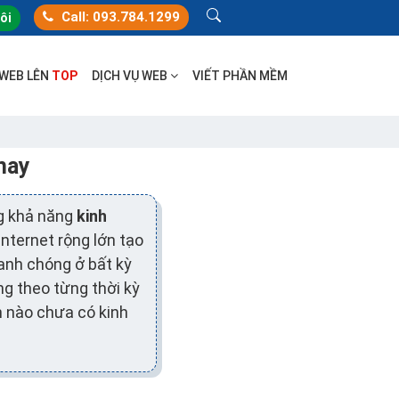
Call: 093.784.1299
tôi
 WEB LÊN
TOP
DỊCH VỤ WEB
VIẾT PHẦN MỀM
nay
g khả năng
kinh
nternet rộng lớn tạo
anh chóng ở bất kỳ
g theo từng thời kỳ
n nào chưa có kinh