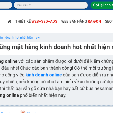
Gọi lại cho 
THIẾT KẾ
WEB+SEO+ADS
WEB BÁN HÀNG
RA ĐƠN
SEO
nh doanh hot nhất hiện nay
ững mặt hàng kinh doanh hot nhất hiện 
ng online
với các sản phẩm được kể dưới để kiểm chứn
đâu nhé! Chúc các bạn thành công! Có thể môi trường i
cho công việc
kinh doanh online
của bạn được diễn ra nh
y nhiên, nếu không có chút am hiểu về xu hướng sử dụn
 thì thất bại vẫn gõ cửa nhà bạn hay bất cứ businessma
ng online
phổ biến nhất hiện nay.